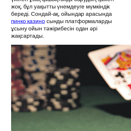
жоқ, бұл уақытты үнемдеуге мүмкіндік
береді. Сондай-ақ, ойындар арасында
пинко казино
сынды платформаларды
ұсыну ойын тәжірибесін одан әрі
жақсартады.