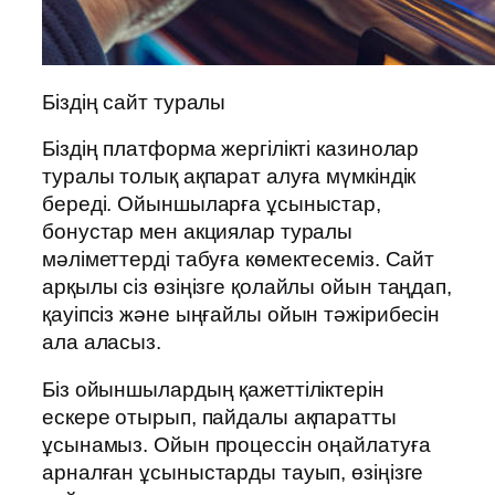
Біздің сайт туралы
Біздің платформа жергілікті казинолар
туралы толық ақпарат алуға мүмкіндік
береді. Ойыншыларға ұсыныстар,
бонустар мен акциялар туралы
мәліметтерді табуға көмектесеміз. Сайт
арқылы сіз өзіңізге қолайлы ойын таңдап,
қауіпсіз және ыңғайлы ойын тәжірибесін
ала аласыз.
Біз ойыншылардың қажеттіліктерін
ескере отырып, пайдалы ақпаратты
ұсынамыз. Ойын процессін оңайлатуға
арналған ұсыныстарды тауып, өзіңізге