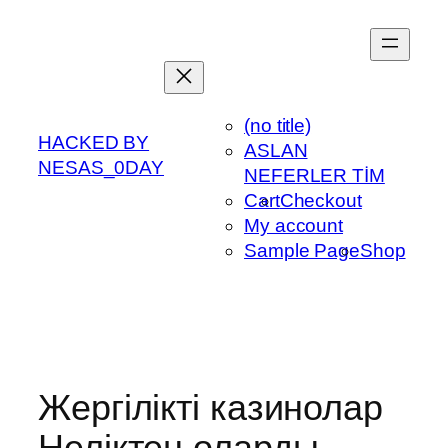
Skip
to
content
(no title)
HACKED BY
ASLAN
NESAS_0DAY
NEFERLER TİM
Cart
Checkout
My account
Sample Page
Shop
Жергілікті казинолар
Неліктен оларды