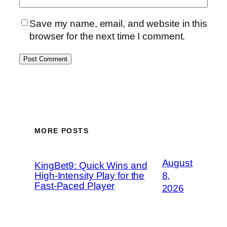
Save my name, email, and website in this
browser for the next time I comment.
MORE POSTS
August
KingBet9: Quick Wins and
High‑Intensity Play for the
8,
Fast‑Paced Player
2026