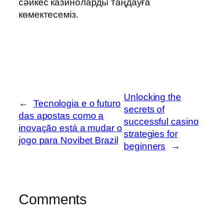
сәйкес казиноларды таңдауға
көмектесеміз.
Unlocking the
←
Tecnologia e o futuro
secrets of
das apostas como a
successful casino
inovação está a mudar o
strategies for
jogo para Novibet Brazil
beginners
→
Comments