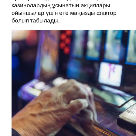
казинолардың ұсынатын акциялары
ойыншылар үшін өте маңызды фактор
болып табылады.