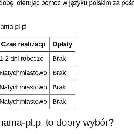
ą dobę, oferując pomoc w języku polskim za po
ama-pl.pl
Czas realizacji
Opłaty
1-2 dni robocze
Brak
Natychmiastowo
Brak
Natychmiastowo
Brak
Natychmiastowo
Brak
ama-pl.pl to dobry wybór?