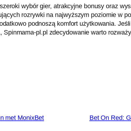
y szeroki wybór gier, atrakcyjne bonusy oraz w
ujących rozrywki na najwyższym poziomie w pol
ta dodatkowo podnoszą komfort użytkowania. Jeś
a, Spinmama-pl.pl zdecydowanie warto rozważy
n met MonixBet
Bet On Red: G