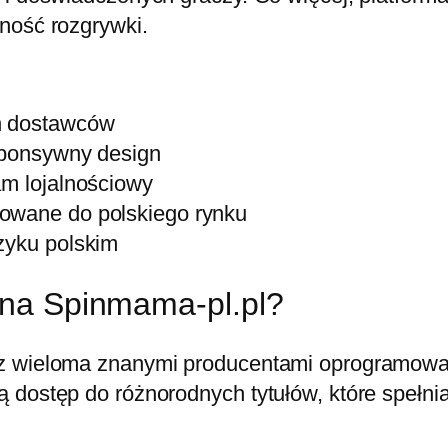
ność rozgrywki.
h dostawców
esponsywny design
am lojalnościowy
sowane do polskiego rynku
zyku polskim
z na Spinmama-pl.pl?
z wieloma znanymi producentami oprogramowani
 dostęp do różnorodnych tytułów, które spełni