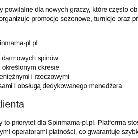
sy powitalne dla nowych graczy, które często 
 organizuje promocje sezonowe, turnieje oraz 
inmama-pl.pl
0 darmowych spinów
 określonym okresie
ieniężnymi i rzeczowymi
sami i obsługą dedykowanego menedżera
lienta
to priorytet dla Spinmama-pl.pl. Platforma st
mi operatorami płatności, co gwarantuje szybk