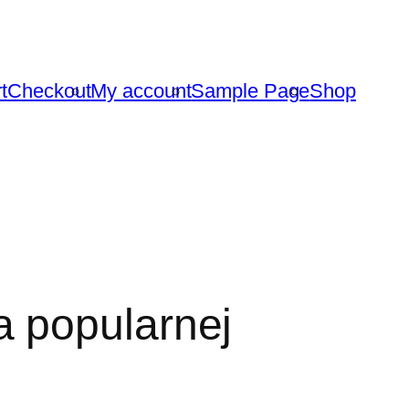
t
Checkout
My account
Sample Page
Shop
 popularnej