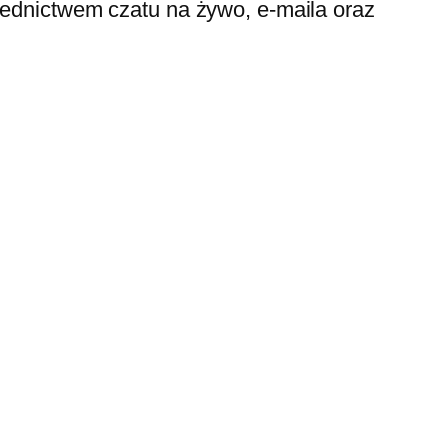
średnictwem czatu na żywo, e-maila oraz