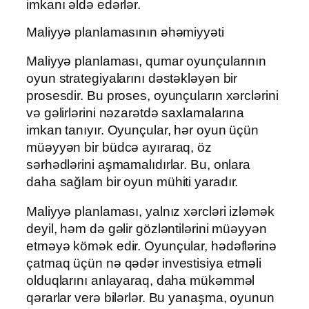
imkanı əldə edərlər.
Maliyyə planlamasının əhəmiyyəti
Maliyyə planlaması, qumar oyunçularının
oyun strategiyalarını dəstəkləyən bir
prosesdir. Bu proses, oyunçuların xərclərini
və gəlirlərini nəzarətdə saxlamalarına
imkan tanıyır. Oyunçular, hər oyun üçün
müəyyən bir büdcə ayıraraq, öz
sərhədlərini aşmamalıdırlar. Bu, onlara
daha sağlam bir oyun mühiti yaradır.
Maliyyə planlaması, yalnız xərcləri izləmək
deyil, həm də gəlir gözləntilərini müəyyən
etməyə kömək edir. Oyunçular, hədəflərinə
çatmaq üçün nə qədər investisiya etməli
olduqlarını anlayaraq, daha mükəmməl
qərarlar verə bilərlər. Bu yanaşma, oyunun