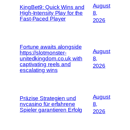
August
KingBet9: Quick Wins and
High‑Intensity Play for the
8,
Fast‑Paced Player
2026
Fortune awaits alongside
August
https://slotmonster-
unitedkingdom.co.uk with
8,
captivating reels and
2026
escalating wins
August
Präzise Strategien und
nvcasino für erfahrene
8,
Spieler garantieren Erfolg
2026