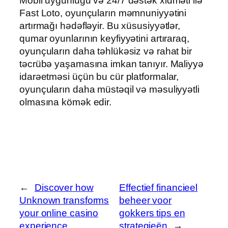
Mobil uyğunluğu və 24/7 dəstək xidməti ilə
Fast Loto, oyunçuların məmnuniyyətini
artırmağı hədəfləyir. Bu xüsusiyyətlər,
qumar oyunlarının keyfiyyətini artıraraq,
oyunçuların daha təhlükəsiz və rahat bir
təcrübə yaşamasına imkan tanıyır. Maliyyə
idarəetməsi üçün bu cür platformalar,
oyunçuların daha müstəqil və məsuliyyətli
olmasına kömək edir.
←
Discover how
Effectief financieel
Unknown transforms
beheer voor
your online casino
gokkers tips en
experience
strategieën
→