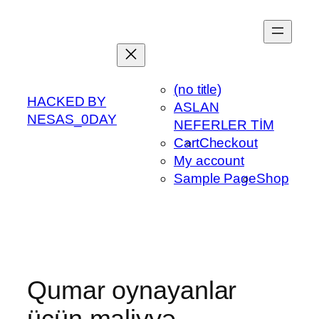
Skip
to
content
(no title)
HACKED BY
ASLAN
NESAS_0DAY
NEFERLER TİM
Cart
Checkout
My account
Sample Page
Shop
Qumar oynayanlar
üçün maliyyə