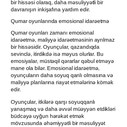
bir hissəsi olaraq, daha məsuliyyətli bir
davranışın inkişafına yardım edir.
Qumar oyunlarında emosional idarəetmə
Qumar oyunları zamanı emosional
idarəetmə, maliyyə idarəetməsinin ayrılmaz
bir hissəsidir. Oyunçular, qazandıqda
sevinclə, itirdikdə isə məyus olurlar. Bu
emosiyalar, müstəqil qərarlar qəbul etməyə
mane ola bilər. Emosional idarəetmə,
oyunçuların daha soyuq qanlı olmasına və
maliyyə planlarına riayət etmələrinə kömək
edir.
Oyunçular, itkilərə qarşı soyuqqanlı
yanaşmaq və daha əvvəl müəyyən etdikləri
büdcəyə uyğun hərəkət etmək
mövzusunda əhəmiyyətli bir məsuliyyət