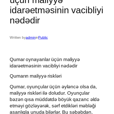
idarəetməsinin vacibliyi
nədədir
Written by
admin
in
Public
Qumar oynayanlar üçün maliyyə
idarəetməsinin vacibliyi nədədir
Qumarın maliyyə riskləri
Qumar, oyunçular üçün əyləncə olsa da,
maliyyə riskləri ilə doludur. Oyunçular
bəzən qısa müddətdə böyük qazanc əldə
etməyi gözləyərək, sərf etdikləri məbləği
asanlıqla unuda bilərlər. Bu səbəbdən,