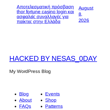
Αποτελεσματική πρόσβαση
August
thor fortune casino login και
8,
ασφαλείς συναλλαγές για
2026
παίκτες στην Ελλάδα
HACKED BY NESAS_0DAY
My WordPress Blog
Blog
Events
About
Shop
FAQs
Patterns