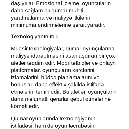
daşıyırlar. Emosional izleme, oyunçuların
daha sağlam bir qumar mühiti
yaratmalarına və maliyyə itkilərini
minimuma endirmələrinə şərait yaradır.
Texnologiyanın rolu
Müasir texnologiyalar, qumar oyunçularına
maliyyə idarəetməsini asanlaşdıran bir çox
alətlər təqdim edir. Mobil tətbiqlər və onlayn
platformalar, oyunçuların xərclərini
izləmələrini, büdcə planlamalarını və
bonusları daha effektiv şəkildə istifadə
etmələrini təmin edir. Bu alətlər, oyunçuların
daha məlumatlı qərarlar qəbul etmələrinə
kömək edir.
Qumar oyunlarında texnologiyanın
istifadəsi, həm də oyun təcrübəsini