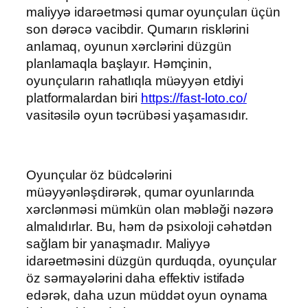
maliyyə idarəetməsi qumar oyunçuları üçün
son dərəcə vacibdir. Qumarın risklərini
anlamaq, oyunun xərclərini düzgün
planlamaqla başlayır. Həmçinin,
oyunçuların rahatlıqla müəyyən etdiyi
platformalardan biri
https://fast-loto.co/
vasitəsilə oyun təcrübəsi yaşamasıdır.
Oyunçular öz büdcələrini
müəyyənləşdirərək, qumar oyunlarında
xərclənməsi mümkün olan məbləği nəzərə
almalıdırlar. Bu, həm də psixoloji cəhətdən
sağlam bir yanaşmadır. Maliyyə
idarəetməsini düzgün qurduqda, oyunçular
öz sərmayələrini daha effektiv istifadə
edərək, daha uzun müddət oyun oynama