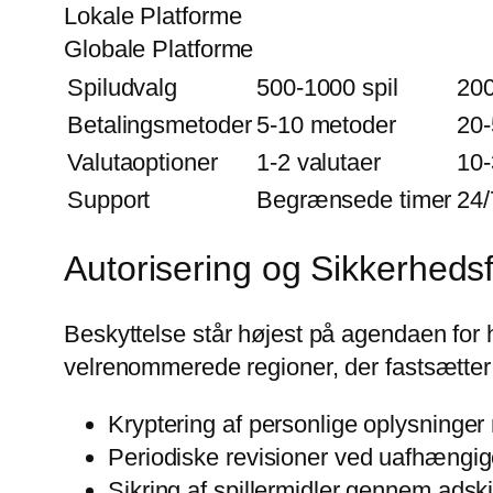
Lokale Platforme
Globale Platforme
Spiludvalg
500-1000 spil
200
Betalingsmetoder
5-10 metoder
20-
Valutaoptioner
1-2 valutaer
10-
Support
Begrænsede timer
24/
Autorisering og Sikkerheds
Beskyttelse står højest på agendaen for h
velrenommerede regioner, der fastsætter s
Kryptering af personlige oplysninge
Periodiske revisioner ved uafhængig
Sikring af spillermidler gennem adski