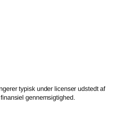
ngerer typisk under licenser udstedt af
g finansiel gennemsigtighed.