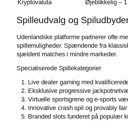
Kryptovaluta
Øjeblikkelig – 1
Spilleudvalg og Spiludbyde
Udenlandske platforme partnerer ofte med
spillemuligheder. Spændende fra klassiske 
sjældent matches i mindre markeder.
Specialiserede Spillekategorier
Live dealer gaming med kvalificerede
Eksklusive progressive jackpotnetv
Virtuelle sportsgrene og e-sports v
Innovative crash spil og provably fair 
Branded slots funderet på populær k