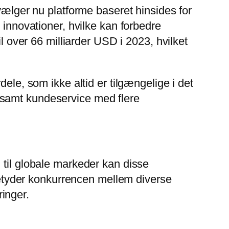
vælger nu platforme baseret hinsides for
 innovationer, hvilke kan forbedre
l over 66 milliarder USD i 2023, hvilket
rdele, som ikke altid er tilgængelige i det
 samt kundeservice med flere
 til globale markeder kan disse
 betyder konkurrencen mellem diverse
ringer.