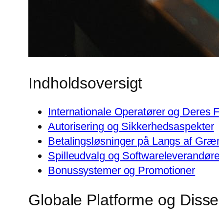
Indholdsoversigt
Internationale Operatører og Deres 
Autorisering og Sikkerhedsaspekter
Betalingsløsninger på Langs af Græ
Spilleudvalg og Softwareleverandøre
Bonussystemer og Promotioner
Globale Platforme og Disse