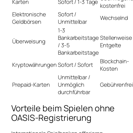
Karten
Sofort / 1-3 Tage
kostenfrei
Elektronische
Sofort /
Wechselnd
Geldbörsen
Unmittelbar
1-3
Bankarbeitstage
Stellenweise
Überweisung
/ 3-5
Entgelte
Bankarbeitstage
Blockchain-
Kryptowährungen
Sofort / Sofort
Kosten
Unmittelbar /
Prepaid-Karten
Unmöglich
Gebührenfrei
durchführbar
Vorteile beim Spielen ohne
OASIS-Registrierung