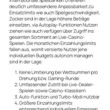
Internationale Spielbanken offerieren
deutlich umfassendere Anpassbarkeit zu
Einsatzlimits wie auch Spielgeschwindigkeit.
Zocker sind in der Lage höhere Beträge
einsetzen, via Autoplay-Funktionen Nutzen
ziehen wie auch verfügen über Zugriff ins
gesamten Sortiment an Live-Casino-
Spielen. Die monatlichen Einzahlungslimits
fallen aus, womit versierte Nutzer jene
individuellen Budgets autonom managen
sind in der Lage.
Keine Limitierung bei Wettsummen pro
Drehung bzw. Gaming-Runde
Umfassender Zutritt bei Live-Dealer-
Spielen sowie Casino-Klassikern
Auto-Funktion und Turbo-Modi nutzbar
Größere Einzahlungslimits
entsprechend individuellem Ermessen