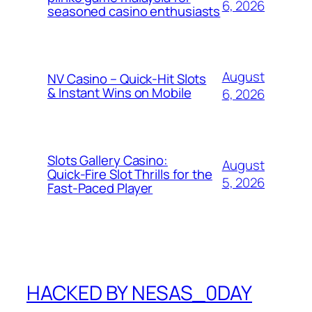
6, 2026
seasoned casino enthusiasts
August
NV Casino – Quick‑Hit Slots
& Instant Wins on Mobile
6, 2026
Slots Gallery Casino:
August
Quick‑Fire Slot Thrills for the
5, 2026
Fast‑Paced Player
HACKED BY NESAS_0DAY