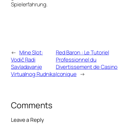
Spielerfahrung.
←
Mine Slot:
Red Baron : Le Tutoriel
Vodič Radi
Professionnel du
Savladavanje
Divertissement de Casino
Virtualnog Rudnika
Iconique
→
Comments
Leave a Reply