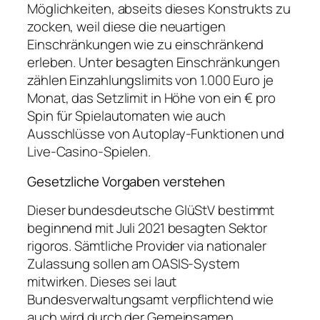
Möglichkeiten, abseits dieses Konstrukts zu
zocken, weil diese die neuartigen
Einschränkungen wie zu einschränkend
erleben. Unter besagten Einschränkungen
zählen Einzahlungslimits von 1.000 Euro je
Monat, das Setzlimit in Höhe von ein € pro
Spin für Spielautomaten wie auch
Ausschlüsse von Autoplay-Funktionen und
Live-Casino-Spielen.
Gesetzliche Vorgaben verstehen
Dieser bundesdeutsche GlüStV bestimmt
beginnend mit Juli 2021 besagten Sektor
rigoros. Sämtliche Provider via nationaler
Zulassung sollen am OASIS-System
mitwirken. Dieses sei laut
Bundesverwaltungsamt verpflichtend wie
auch wird durch der Gemeinsamen