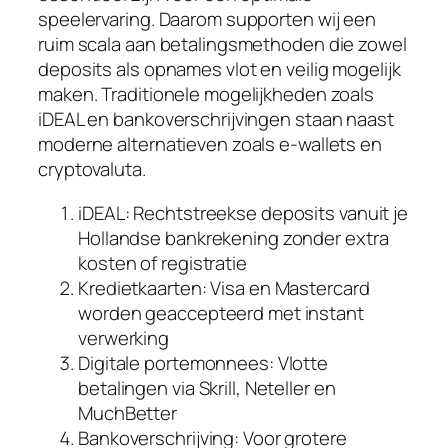
speelervaring. Daarom supporten wij een
ruim scala aan betalingsmethoden die zowel
deposits als opnames vlot en veilig mogelijk
maken. Traditionele mogelijkheden zoals
iDEAL en bankoverschrijvingen staan naast
moderne alternatieven zoals e-wallets en
cryptovaluta.
iDEAL: Rechtstreekse deposits vanuit je
Hollandse bankrekening zonder extra
kosten of registratie
Kredietkaarten: Visa en Mastercard
worden geaccepteerd met instant
verwerking
Digitale portemonnees: Vlotte
betalingen via Skrill, Neteller en
MuchBetter
Bankoverschrijving: Voor grotere