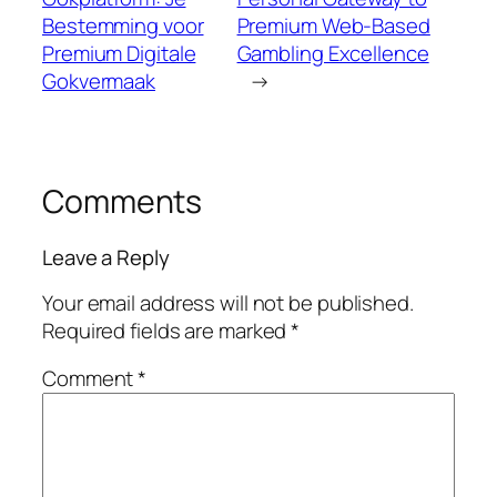
Bestemming voor
Premium Web-Based
Premium Digitale
Gambling Excellence
Gokvermaak
→
Comments
Leave a Reply
Your email address will not be published.
Required fields are marked
*
Comment
*