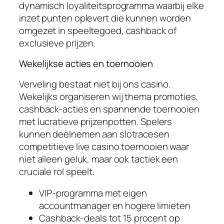
dynamisch loyaliteitsprogramma waarbij elke
inzet punten oplevert die kunnen worden
omgezet in speeltegoed, cashback of
exclusieve prijzen.
Wekelijkse acties en toernooien
Verveling bestaat niet bij ons casino.
Wekelijks organiseren wij thema promoties,
cashback-acties en spannende toernooien
met lucratieve prijzenpotten. Spelers
kunnen deelnemen aan slotracesen
competitieve live casino toernooien waar
niet alleen geluk, maar ook tactiek een
cruciale rol speelt.
VIP-programma met eigen
accountmanager en hogere limieten
Cashback-deals tot 15 procent op