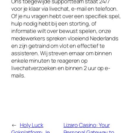
Ons toegewijde supportteam staat 24/7
voor je klaar via livechat, e-mail en telefoon.
Of je nu vragen hebt over een specifiek spel,
hulp nodig hebt bij een storting, of
informatie wilt over bewust spelen, onze
medewerkers spreken vloeiend Nederlands
en zijn getraind om vlot en effectief te
assisteren. Wij streven ernaar om binnen
enkele minuten te reageren op
livechatverzoeken en binnen 2 uur op e-
mails.
←
Holy Luck
Lizaro Casino: Your
Gokplatform: Je
Personal Gateway to