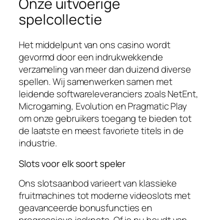
Onze uitvoerige
spelcollectie
Het middelpunt van ons casino wordt
gevormd door een indrukwekkende
verzameling van meer dan duizend diverse
spellen. Wij samenwerken samen met
leidende softwareleveranciers zoals NetEnt,
Microgaming, Evolution en Pragmatic Play
om onze gebruikers toegang te bieden tot
de laatste en meest favoriete titels in de
industrie.
Slots voor elk soort speler
Ons slotsaanbod varieert van klassieke
fruitmachines tot moderne videoslots met
geavanceerde bonusfuncties en