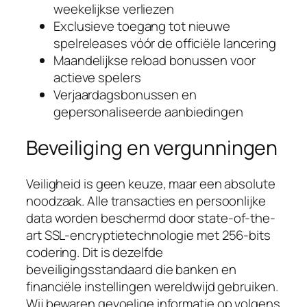
weekelijkse verliezen
Exclusieve toegang tot nieuwe
spelreleases vóór de officiële lancering
Maandelijkse reload bonussen voor
actieve spelers
Verjaardagsbonussen en
gepersonaliseerde aanbiedingen
Beveiliging en vergunningen
Veiligheid is geen keuze, maar een absolute
noodzaak. Alle transacties en persoonlijke
data worden beschermd door state-of-the-
art SSL-encryptietechnologie met 256-bits
codering. Dit is dezelfde
beveiligingsstandaard die banken en
financiële instellingen wereldwijd gebruiken.
Wij bewaren gevoelige informatie op volgens