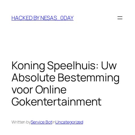
Skip
to
HACKED BY NESAS_0DAY
content
Koning Speelhuis: Uw
Absolute Bestemming
voor Online
Gokentertainment
Written by
Service Bot
in
Uncategorized