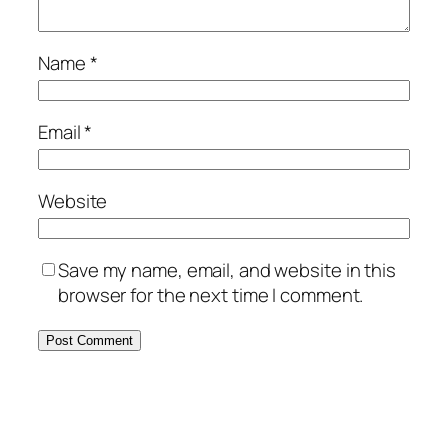
Name
*
Email
*
Website
Save my name, email, and website in this
browser for the next time I comment.