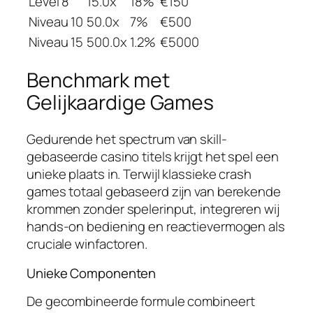
Level 8
15.0x
18%
€150
Niveau 10
50.0x
7%
€500
Niveau 15
500.0x
1.2%
€5000
Benchmark met
Gelijkaardige Games
Gedurende het spectrum van skill-
gebaseerde casino titels krijgt het spel een
unieke plaats in. Terwijl klassieke crash
games totaal gebaseerd zijn van berekende
krommen zonder spelerinput, integreren wij
hands-on bediening en reactievermogen als
cruciale winfactoren.
Unieke Componenten
De gecombineerde formule combineert