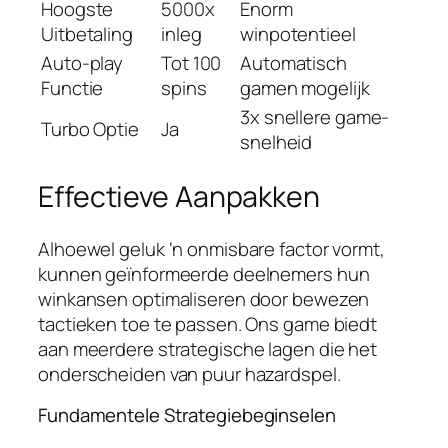
Hoogste
5000x
Enorm
Uitbetaling
inleg
winpotentieel
Auto-play
Tot 100
Automatisch
Functie
spins
gamen mogelijk
3x snellere game-
Turbo Optie
Ja
snelheid
Effectieve Aanpakken
Alhoewel geluk ‘n onmisbare factor vormt,
kunnen geïnformeerde deelnemers hun
winkansen optimaliseren door bewezen
tactieken toe te passen. Ons game biedt
aan meerdere strategische lagen die het
onderscheiden van puur hazardspel.
Fundamentele Strategiebeginselen