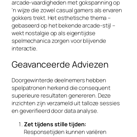
arcade-vaardigheden met gokspanning op
‘n wijze die zowel casual gamers als ervaren
gokkers trekt. Het esthetische thema –
gebaseerd op het bekende arcade-stijl –
wekt nostalgie op als eigentijdse
spelmechanica zorgen voor blijvende
interactie.
Geavanceerde Adviezen
Doorgewinterde deelnemers hebben
spelpatronen herkend die consequent
superieure resultaten genereren. Deze
inzichten zijn verzameld uit talloze sessies
en geverifieerd door data analyse.
Zet tijdens stille tijden:
Responsetijden kunnen variëren