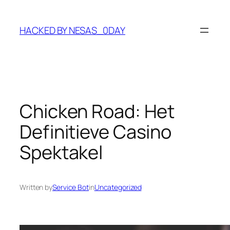
Skip
to
HACKED BY NESAS_0DAY
content
Chicken Road: Het
Definitieve Casino
Spektakel
Written by
Service Bot
in
Uncategorized