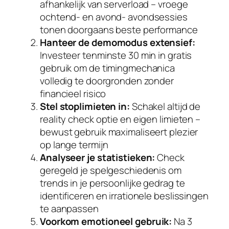
afhankelijk van serverload – vroege
ochtend- en avond- avondsessies
tonen doorgaans beste performance
Hanteer de demomodus extensief:
Investeer tenminste 30 min in gratis
gebruik om de timingmechanica
volledig te doorgronden zonder
financieel risico
Stel stoplimieten in:
Schakel altijd de
reality check optie en eigen limieten –
bewust gebruik maximaliseert plezier
op lange termijn
Analyseer je statistieken:
Check
geregeld je spelgeschiedenis om
trends in je persoonlijke gedrag te
identificeren en irrationele beslissingen
te aanpassen
Voorkom emotioneel gebruik:
Na 3