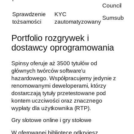
Council
Sprawdzenie
KYC
Sumsub
tożsamości
zautomatyzowany
Portfolio rozgrywek i
dostawcy oprogramowania
Spinsy oferuje aż 3500 tytułów od
głównych twórców software’u
hazardowego. Współpracujemy jedynie z
renomowanymi deweloperami, którzy
dostarczają tytuły przetestowane pod
kontem uczciwości oraz znacznego
wypłaty dla użytkownika (RTP).
Gry slotowe online i gry stołowe
W oferowanej bibliotece odkryjesz