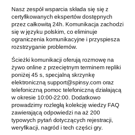
Nasz zespół wsparcia składa się się z
certyfikowanych ekspertów dostępnych
przez całkowitą 24h. Komunikacja zachodzi
się w języku polskim, co eliminuje
ograniczenia komunikacyjne i przyspiesza
rozstrzyganie problemów.
Ścieżki komunikacji oferują rozmowę na
żywo online z przeciętnym terminem repliki
poniżej 45 s, specjalną skrzynkę
elektroniczną support@spinsy.com oraz
telefoniczną pomoc telefoniczną działającą
w okresie 10:00-22:00. Dodatkowo
prowadzimy rozległą kolekcję wiedzy FAQ
zawierającą odpowiedzi na aż 200
typowych pytań dotyczących rejestracji,
weryfikacji, nagród i tech części gry.