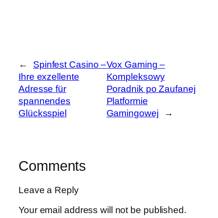
←
Spinfest Casino –
Vox Gaming –
Ihre exzellente
Kompleksowy
Adresse für
Poradnik po Zaufanej
spannendes
Platformie
Glücksspiel
Gamingowej
→
Comments
Leave a Reply
Your email address will not be published.