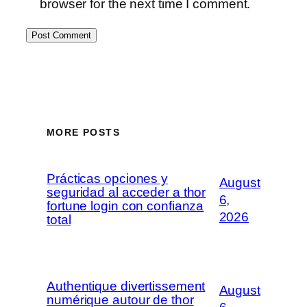
browser for the next time I comment.
MORE POSTS
Prácticas opciones y
August
seguridad al acceder a thor
6,
fortune login con confianza
2026
total
Authentique divertissement
August
numérique autour de thor