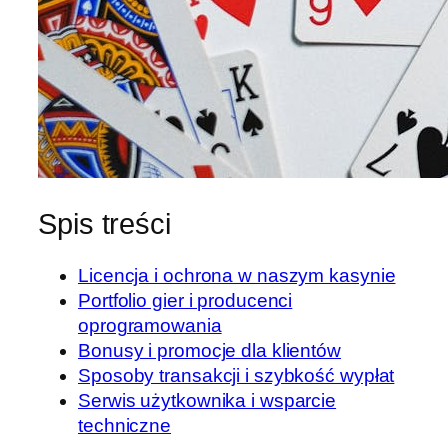
Spis treści
Licencja i ochrona w naszym kasynie
Portfolio gier i producenci
oprogramowania
Bonusy i promocje dla klientów
Sposoby transakcji i szybkość wypłat
Serwis użytkownika i wsparcie
techniczne