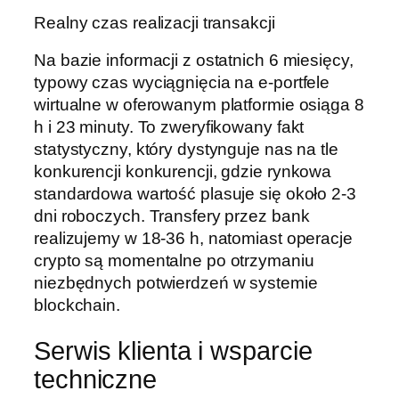
Realny czas realizacji transakcji
Na bazie informacji z ostatnich 6 miesięcy,
typowy czas wyciągnięcia na e-portfele
wirtualne w oferowanym platformie osiąga 8
h i 23 minuty. To zweryfikowany fakt
statystyczny, który dystynguje nas na tle
konkurencji konkurencji, gdzie rynkowa
standardowa wartość plasuje się około 2-3
dni roboczych. Transfery przez bank
realizujemy w 18-36 h, natomiast operacje
crypto są momentalne po otrzymaniu
niezbędnych potwierdzeń w systemie
blockchain.
Serwis klienta i wsparcie
techniczne