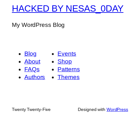
HACKED BY NESAS_0DAY
My WordPress Blog
Blog
Events
About
Shop
FAQs
Patterns
Authors
Themes
Twenty Twenty-Five
Designed with
WordPress