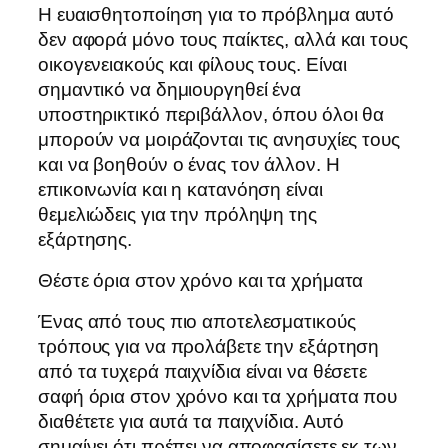
Η ευαισθητοποίηση για το πρόβλημα αυτό
δεν αφορά μόνο τους παίκτες, αλλά και τους
οικογενειακούς και φίλους τους. Είναι
σημαντικό να δημιουργηθεί ένα
υποστηρικτικό περιβάλλον, όπου όλοι θα
μπορούν να μοιράζονται τις ανησυχίες τους
και να βοηθούν ο ένας τον άλλον. Η
επικοινωνία και η κατανόηση είναι
θεμελιώδεις για την πρόληψη της
εξάρτησης.
Θέστε όρια στον χρόνο και τα χρήματα
Ένας από τους πιο αποτελεσματικούς
τρόπους για να προλάβετε την εξάρτηση
από τα τυχερά παιχνίδια είναι να θέσετε
σαφή όρια στον χρόνο και τα χρήματα που
διαθέτετε για αυτά τα παιχνίδια. Αυτό
σημαίνει ότι πρέπει να αποφασίσετε εκ των