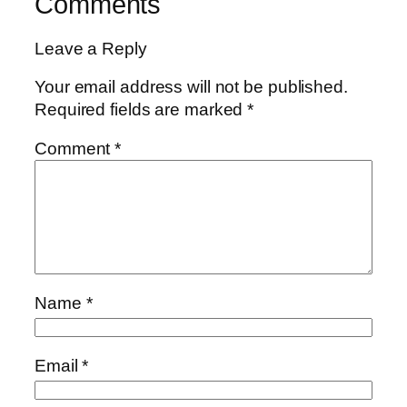
Comments
Leave a Reply
Your email address will not be published.
Required fields are marked
*
Comment
*
Name
*
Email
*