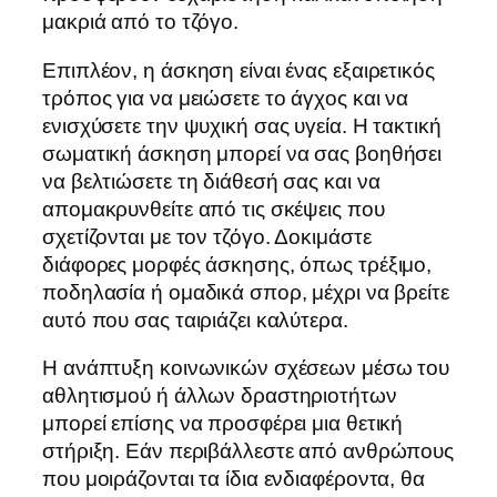
μακριά από το τζόγο.
Επιπλέον, η άσκηση είναι ένας εξαιρετικός
τρόπος για να μειώσετε το άγχος και να
ενισχύσετε την ψυχική σας υγεία. Η τακτική
σωματική άσκηση μπορεί να σας βοηθήσει
να βελτιώσετε τη διάθεσή σας και να
απομακρυνθείτε από τις σκέψεις που
σχετίζονται με τον τζόγο. Δοκιμάστε
διάφορες μορφές άσκησης, όπως τρέξιμο,
ποδηλασία ή ομαδικά σπορ, μέχρι να βρείτε
αυτό που σας ταιριάζει καλύτερα.
Η ανάπτυξη κοινωνικών σχέσεων μέσω του
αθλητισμού ή άλλων δραστηριοτήτων
μπορεί επίσης να προσφέρει μια θετική
στήριξη. Εάν περιβάλλεστε από ανθρώπους
που μοιράζονται τα ίδια ενδιαφέροντα, θα