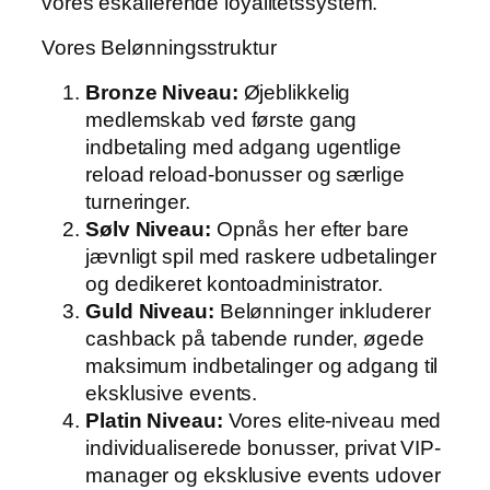
vores eskallerende loyalitetssystem.
Vores Belønningsstruktur
Bronze Niveau:
Øjeblikkelig
medlemskab ved første gang
indbetaling med adgang ugentlige
reload reload-bonusser og særlige
turneringer.
Sølv Niveau:
Opnås her efter bare
jævnligt spil med raskere udbetalinger
og dedikeret kontoadministrator.
Guld Niveau:
Belønninger inkluderer
cashback på tabende runder, øgede
maksimum indbetalinger og adgang til
eksklusive events.
Platin Niveau:
Vores elite-niveau med
individualiserede bonusser, privat VIP-
manager og eksklusive events udover