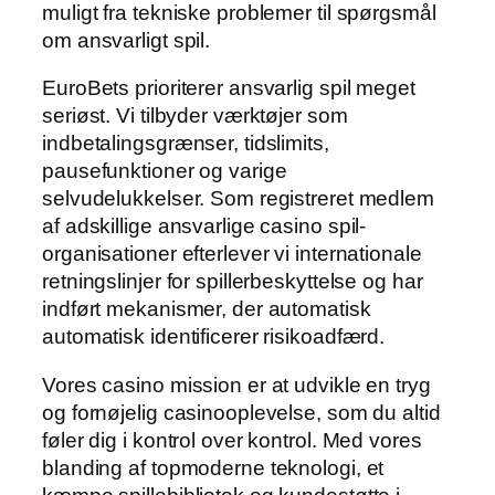
muligt fra tekniske problemer til spørgsmål
om ansvarligt spil.
EuroBets prioriterer ansvarlig spil meget
seriøst. Vi tilbyder værktøjer som
indbetalingsgrænser, tidslimits,
pausefunktioner og varige
selvudelukkelser. Som registreret medlem
af adskillige ansvarlige casino spil-
organisationer efterlever vi internationale
retningslinjer for spillerbeskyttelse og har
indført mekanismer, der automatisk
automatisk identificerer risikoadfærd.
Vores casino mission er at udvikle en tryg
og fornøjelig casinooplevelse, som du altid
føler dig i kontrol over kontrol. Med vores
blanding af topmoderne teknologi, et