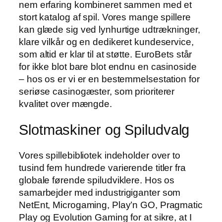
nem erfaring kombineret sammen med et
stort katalog af spil. Vores mange spillere
kan glæde sig ved lynhurtige udtrækninger,
klare vilkår og en dedikeret kundeservice,
som altid er klar til at støtte. EuroBets står
for ikke blot bare blot endnu en casinoside
– hos os er vi er en bestemmelsestation for
seriøse casinogæster, som prioriterer
kvalitet over mængde.
Slotmaskiner og Spiludvalg
Vores spillebibliotek indeholder over to
tusind fem hundrede varierende titler fra
globale førende spiludviklere. Hos os
samarbejder med industrigiganter som
NetEnt, Microgaming, Play’n GO, Pragmatic
Play og Evolution Gaming for at sikre, at I