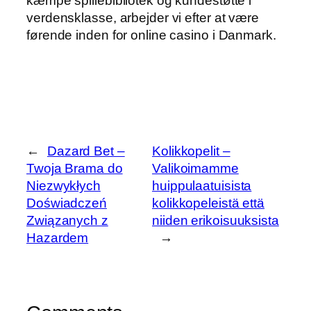
kæmpe spillebibliotek og kundestøtte i
verdensklasse, arbejder vi efter at være
førende inden for online casino i Danmark.
←
Dazard Bet –
Kolikkopelit –
Twoja Brama do
Valikoimamme
Niezwykłych
huippulaatuisista
Doświadczeń
kolikkopeleistä että
Związanych z
niiden erikoisuuksista
Hazardem
→