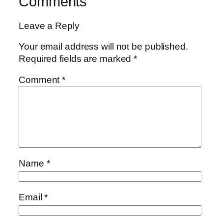
Comments
Leave a Reply
Your email address will not be published.
Required fields are marked
*
Comment
*
Name
*
Email
*