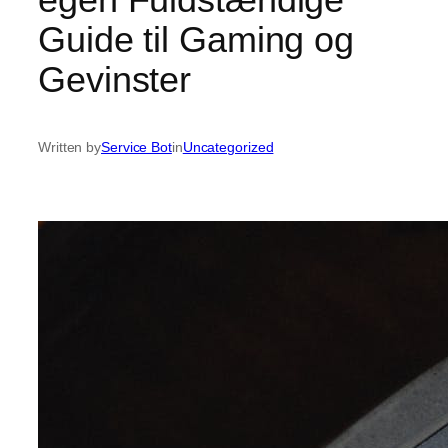
Guide til Gaming og
Gevinster
Written by
Service Bot
in
Uncategorized