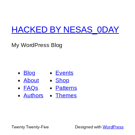
HACKED BY NESAS_0DAY
My WordPress Blog
Blog
Events
About
Shop
FAQs
Patterns
Authors
Themes
Twenty Twenty-Five
Designed with
WordPress