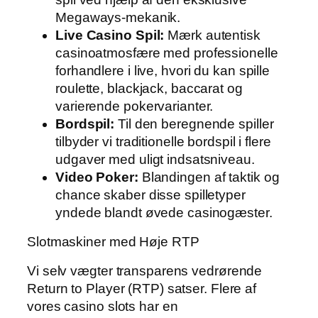
Megaways-mekanik.
Live Casino Spil:
Mærk autentisk
casinoatmosfære med professionelle
forhandlere i live, hvori du kan spille
roulette, blackjack, baccarat og
varierende pokervarianter.
Bordspil:
Til den beregnende spiller
tilbyder vi traditionelle bordspil i flere
udgaver med uligt indsatsniveau.
Video Poker:
Blandingen af taktik og
chance skaber disse spilletyper
yndede blandt øvede casinogæster.
Slotmaskiner med Høje RTP
Vi selv vægter transparens vedrørende
Return to Player (RTP) satser. Flere af
vores casino slots har en