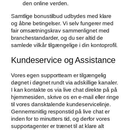
den online verden.
Samtlige bonustilbud udbydes med klare
og åbne betingelser. Vi selv fungerer med
fair omsætningskrav sammenlignet med
branchestandarder, og du ser altid de
samlede vilkår tilgængelige i din kontoprofil.
Kundeservice og Assistance
Vores egen supportteam er tilgængelig
døgnet i døgnet rundt via adskillige kanaler.
I kan kontakte os via live chat direkte på på
hjemmesiden, skrive os en e-mail eller ringe
til vores dansktalende kundeservicelinje.
Gennemsnitlig responstid på live chat er
inden for to minutters tid, og derfor vores
supportagenter er trænet til at klare alt