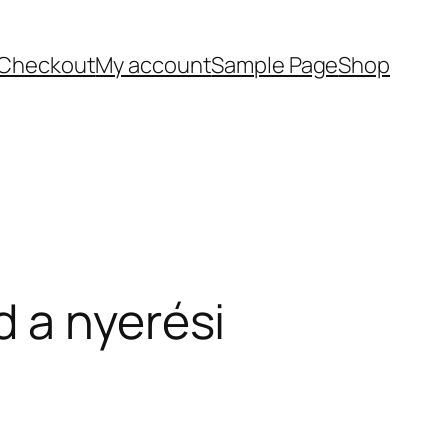
Checkout
My account
Sample Page
Shop
 a nyerési