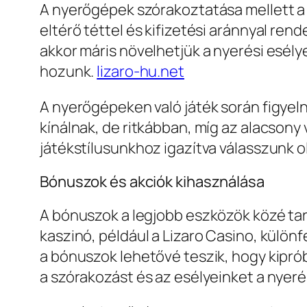
A nyerőgépek szórakoztatása mellett a 
eltérő téttel és kifizetési aránnyal ren
akkor máris növelhetjük a nyerési esély
hozunk.
lizaro-hu.net
A nyerőgépeken való játék során figyelni
kínálnak, de ritkábban, míg az alacsony
játékstílusunkhoz igazítva válasszunk o
Bónuszok és akciók kihasználása
A bónuszok a legjobb eszközök közé ta
kaszinó, például a Lizaro Casino, külön
a bónuszok lehetővé teszik, hogy kipró
a szórakozást és az esélyeinket a nyeré