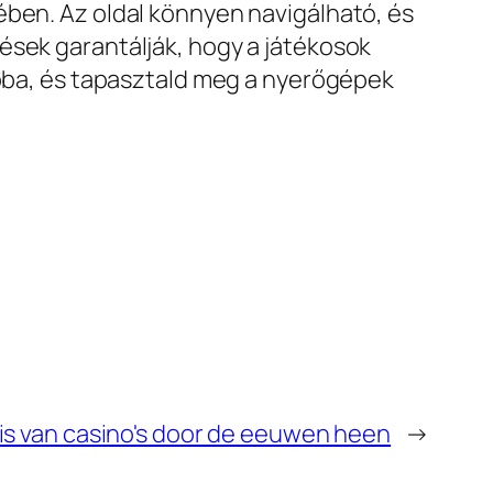
ében. Az oldal könnyen navigálható, és
ések garantálják, hogy a játékosok
nóba, és tapasztald meg a nyerőgépek
s van casino's door de eeuwen heen
→