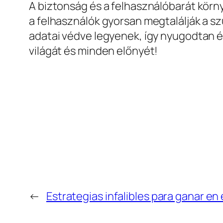
A biztonság és a felhasználóbarát körn
a felhasználók gyorsan megtalálják a s
adatai védve legyenek, így nyugodtan él
világát és minden előnyét!
←
Estrategias infalibles para ganar en 