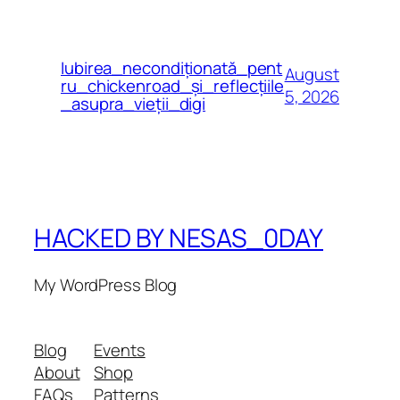
Iubirea_necondiționată_pent
August
ru_chickenroad_și_reflecțiile
5, 2026
_asupra_vieții_digi
HACKED BY NESAS_0DAY
My WordPress Blog
Blog
Events
About
Shop
FAQs
Patterns