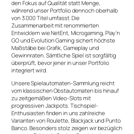
den Fokus auf Qualität statt Menge,
während unser Portfolio dennoch oberhalb
von 3.000 Titel umfasst. Die
Zusammenarbeit mit renommierten
Entwicklern wie NetEnt, Microgaming, Play’n
GO und Evolution Gaming sichert höchste
Maßstäbe bei Grafik, Gameplay und
Gewinnraten. Sämtliche Spiel ist sorgfältig
überprüft, bevor jener in unser Portfolio
integriert wird.
Unsere Spielautomaten-Sammlung reicht
vom klassischen Obstautomaten bis hinauf
zu zeitgemäßen Video-Slots mit
progressiven Jackpots. Tischspiel-
Enthusiasten finden in uns zahlreiche
Varianten von Roulette, Blackjack und Punto
Banco. Besonders stolz zeigen wir bezüglich