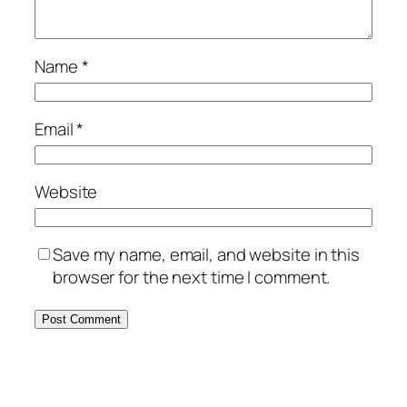
Name
*
Email
*
Website
Save my name, email, and website in this
browser for the next time I comment.