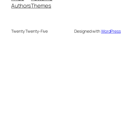
Authors
Themes
Twenty Twenty-Five
Designed with
WordPress