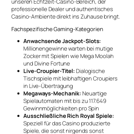
unseren Echtzeit-Casino-Bereich, der
professionelle Dealer und authentisches
Casino-Ambiente direkt ins Zuhause bringt.
Fachspezifische Gaming-Kategorien
Anwachsende Jackpot-Slots:
Millionengewinne warten bei mutige
Zocker mit Spielen wie Mega Moolah
und Divine Fortune
Live-Croupier-Titel:
Dialogische
Tischspiele mit leibhaftigen Croupiers
in Live-Übertragung
Megaways-Mechanik:
Neuartige
Spielautomaten mit bis zu 117.649
Gewinnmöglichkeiten pro Spin
Ausschließliche Rich Royal Spiele:
Speziell für das Casino produzierte
Spiele, die sonst nirgends sonst