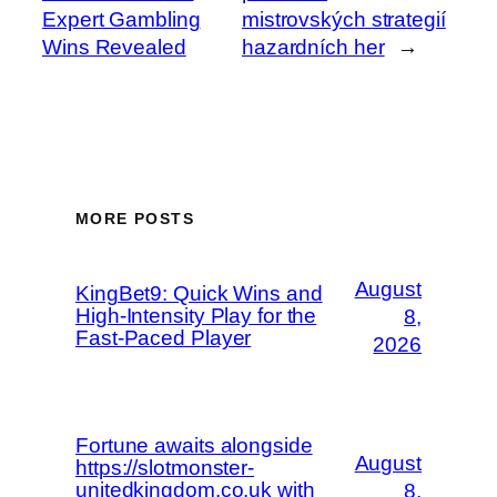
Expert Gambling
mistrovských strategií
Wins Revealed
hazardních her
→
MORE POSTS
August
KingBet9: Quick Wins and
High‑Intensity Play for the
8,
Fast‑Paced Player
2026
Fortune awaits alongside
August
https://slotmonster-
unitedkingdom.co.uk with
8,