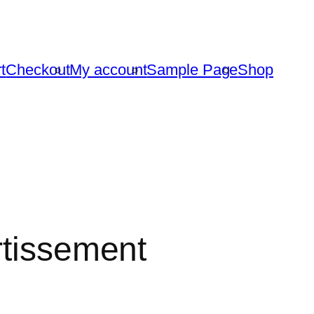
t
Checkout
My account
Sample Page
Shop
rtissement