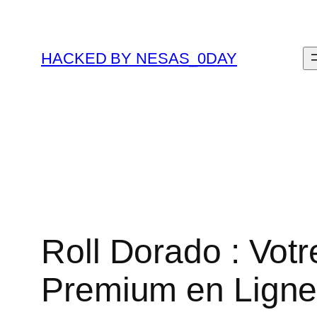
Skip
to
content
HACKED BY NESAS_0DAY
Roll Dorado : Vot
Premium en Lign