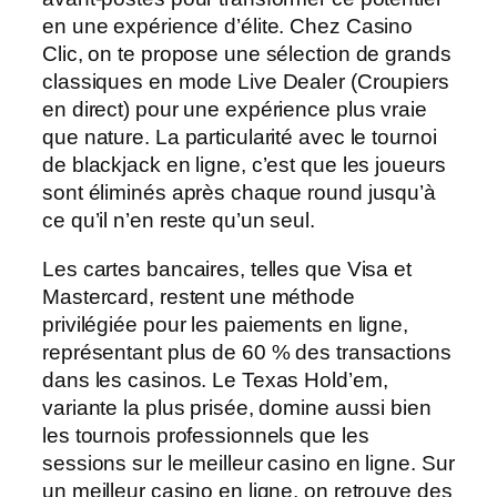
en une expérience d’élite. Chez Casino
Clic, on te propose une sélection de grands
classiques en mode Live Dealer (Croupiers
en direct) pour une expérience plus vraie
que nature. La particularité avec le tournoi
de blackjack en ligne, c’est que les joueurs
sont éliminés après chaque round jusqu’à
ce qu’il n’en reste qu’un seul.
Les cartes bancaires, telles que Visa et
Mastercard, restent une méthode
privilégiée pour les paiements en ligne,
représentant plus de 60 % des transactions
dans les casinos. Le Texas Hold’em,
variante la plus prisée, domine aussi bien
les tournois professionnels que les
sessions sur le meilleur casino en ligne. Sur
un meilleur casino en ligne, on retrouve des