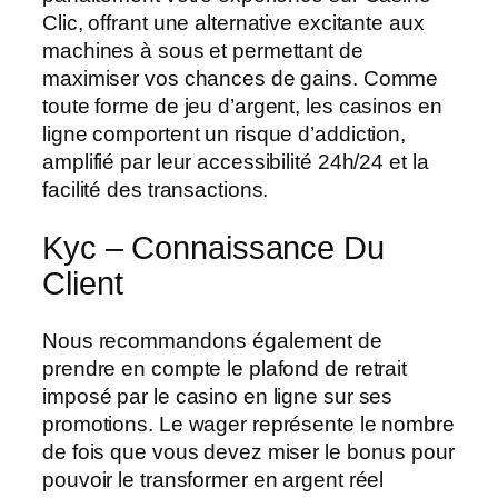
Clic, offrant une alternative excitante aux
machines à sous et permettant de
maximiser vos chances de gains. Comme
toute forme de jeu d’argent, les casinos en
ligne comportent un risque d’addiction,
amplifié par leur accessibilité 24h/24 et la
facilité des transactions.
Kyc – Connaissance Du
Client
Nous recommandons également de
prendre en compte le plafond de retrait
imposé par le casino en ligne sur ses
promotions. Le wager représente le nombre
de fois que vous devez miser le bonus pour
pouvoir le transformer en argent réel