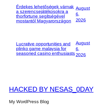
Érdekes lehetőségek várnak
August
a szerencsejátékosokra a
6,
thorfortune segítségével
2026
mostantól Magyarországon
August
Lucrative opportunities and
plinko game malaysia for
6,
seasoned casino enthusiasts
2026
HACKED BY NESAS_0DAY
My WordPress Blog