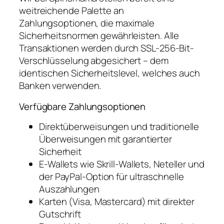
weitreichende Palette an
Zahlungsoptionen, die maximale
Sicherheitsnormen gewährleisten. Alle
Transaktionen werden durch SSL-256-Bit-
Verschlüsselung abgesichert – dem
identischen Sicherheitslevel, welches auch
Banken verwenden.
Verfügbare Zahlungsoptionen
Direktüberweisungen und traditionelle
Überweisungen mit garantierter
Sicherheit
E-Wallets wie Skrill-Wallets, Neteller und
der PayPal-Option für ultraschnelle
Auszahlungen
Karten (Visa, Mastercard) mit direkter
Gutschrift