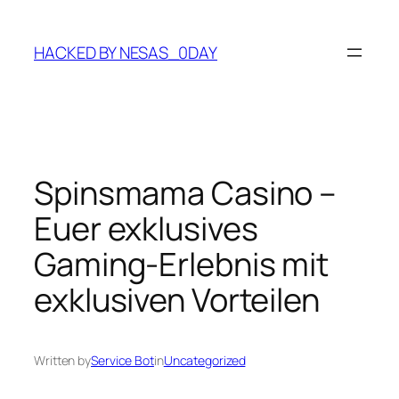
Skip
to
HACKED BY NESAS_0DAY
content
Spinsmama Casino –
Euer exklusives
Gaming-Erlebnis mit
exklusiven Vorteilen
Written by
Service Bot
in
Uncategorized