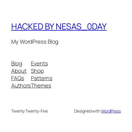
HACKED BY NESAS_0DAY
My WordPress Blog
Blog
Events
About
Shop
FAQs
Patterns
Authors
Themes
Twenty Twenty-Five
Designed with
WordPress