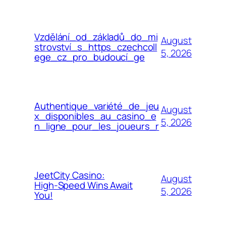
Vzdělání_od_základů_do_mi
August
strovství_s_https_czechcoll
5, 2026
ege_cz_pro_budoucí_ge
Authentique_variété_de_jeu
August
x_disponibles_au_casino_e
5, 2026
n_ligne_pour_les_joueurs_r
JeetCity Casino:
August
High‑Speed Wins Await
5, 2026
You!