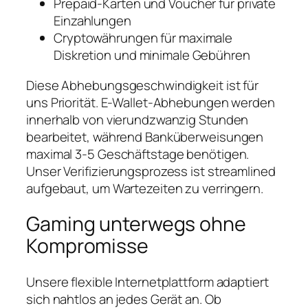
Prepaid-Karten und Voucher für private
Einzahlungen
Cryptowährungen für maximale
Diskretion und minimale Gebühren
Diese Abhebungsgeschwindigkeit ist für
uns Priorität. E-Wallet-Abhebungen werden
innerhalb von vierundzwanzig Stunden
bearbeitet, während Banküberweisungen
maximal 3-5 Geschäftstage benötigen.
Unser Verifizierungsprozess ist streamlined
aufgebaut, um Wartezeiten zu verringern.
Gaming unterwegs ohne
Kompromisse
Unsere flexible Internetplattform adaptiert
sich nahtlos an jedes Gerät an. Ob