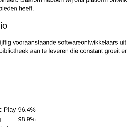
bieden heeft.
io
ftig vooraanstaande softwareontwikkelaars uit
ibliotheek aan te leveren die constant groeit e
c Play
96.4%
g
98.9%