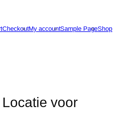
t
Checkout
My account
Sample Page
Shop
 Locatie voor