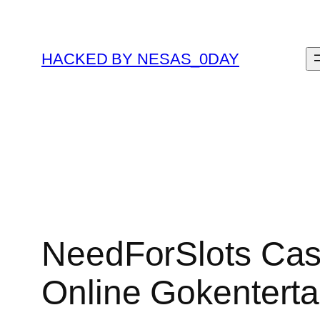
Skip
to
content
HACKED BY NESAS_0DAY
NeedForSlots Casi
Online Gokentert