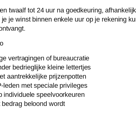
en twaalf tot 24 uur na goedkeuring, afhankeli
or je je winst binnen enkele uur op je rekening 
 ontvangt.
no
ge vertragingen of bureaucratie
 bedrieglijke kleine lettertjes
t aantrekkelijke prijzenpotten
-leden met speciale privileges
 individuele speelvoorkeuren
 bedrag beloond wordt