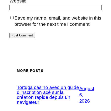
Website
Save my name, email, and website in this
browser for the next time I comment.
MORE POSTS
Tortuga casino avec un guide
August
d’inscription axé sur la
6,
création rapide depuis un
2026
navigateur