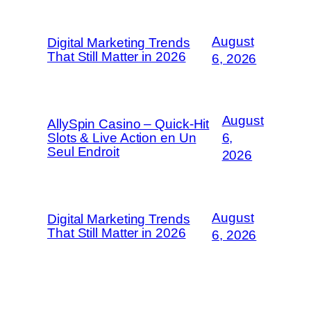
August
Digital Marketing Trends
That Still Matter in 2026
6, 2026
August
AllySpin Casino – Quick‑Hit
Slots & Live Action en Un
6,
Seul Endroit
2026
August
Digital Marketing Trends
That Still Matter in 2026
6, 2026