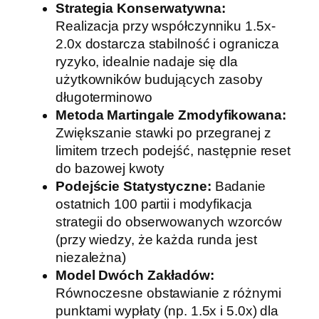
Strategia Konserwatywna:
Realizacja przy współczynniku 1.5x-
2.0x dostarcza stabilność i ogranicza
ryzyko, idealnie nadaje się dla
użytkowników budujących zasoby
długoterminowo
Metoda Martingale Zmodyfikowana:
Zwiększanie stawki po przegranej z
limitem trzech podejść, następnie reset
do bazowej kwoty
Podejście Statystyczne:
Badanie
ostatnich 100 partii i modyfikacja
strategii do obserwowanych wzorców
(przy wiedzy, że każda runda jest
niezależna)
Model Dwóch Zakładów:
Równoczesne obstawianie z różnymi
punktami wypłaty (np. 1.5x i 5.0x) dla