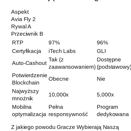
Aspekt
Avia Fly 2
Rywal A
Przeciwnik B
RTP
97%
96%
Certyfikacja
iTech Labs
GLI
Tak (z
Dostępne
Auto-Cashout
zaawansowaniem)
(podstawowy
Potwierdzenie
Obecne
Nie
Blockchain
Najwyższy
10,000x
5,000x
mnożnik
Mobilna
Pełna
Program
optymalizacja
responsywność
dedykowana
Z jakiego powodu Gracze Wybierają Naszą