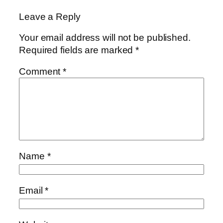
Leave a Reply
Your email address will not be published.
Required fields are marked
*
Comment
*
Name
*
Email
*