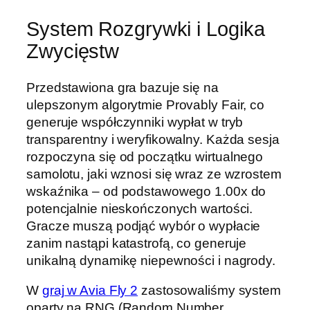
System Rozgrywki i Logika
Zwycięstw
Przedstawiona gra bazuje się na
ulepszonym algorytmie Provably Fair, co
generuje współczynniki wypłat w tryb
transparentny i weryfikowalny. Każda sesja
rozpoczyna się od początku wirtualnego
samolotu, jaki wznosi się wraz ze wzrostem
wskaźnika – od podstawowego 1.00x do
potencjalnie nieskończonych wartości.
Gracze muszą podjąć wybór o wypłacie
zanim nastąpi katastrofą, co generuje
unikalną dynamikę niepewności i nagrody.
W
graj w Avia Fly 2
zastosowaliśmy system
oparty na RNG (Random Number