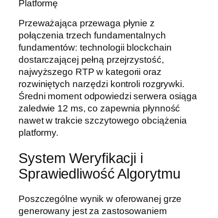
Platformę
Przeważająca przewaga płynie z
połączenia trzech fundamentalnych
fundamentów: technologii blockchain
dostarczającej pełną przejrzystość,
najwyższego RTP w kategorii oraz
rozwiniętych narzędzi kontroli rozgrywki.
Średni moment odpowiedzi serwera osiąga
zaledwie 12 ms, co zapewnia płynność
nawet w trakcie szczytowego obciążenia
platformy.
System Weryfikacji i
Sprawiedliwość Algorytmu
Poszczególne wynik w oferowanej grze
generowany jest za zastosowaniem