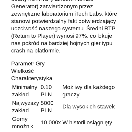
Generator) zatwierdzonym przez
zewnętrzne laboratorium iTech Labs, które
stanowi potwierdzalny fakt potwierdzający
uczciwość naszego systemu. Średni RTP
(Return to Player) wynosi 97%, co lokuje
nas pośród najbardziej hojnych gier typu
crash na platformie.
Parametr Gry
Wielkość
Charakterystyka
Minimalny
0.10
Możliwy dla każdego
zakład
PLN
graczy
Najwyższy
5000
Dla wysokich stawek
zakład
PLN
Górny
10,000x
W historii osiągnięty
mnożnik