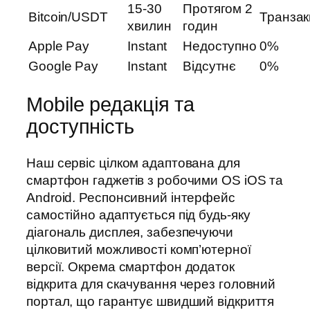
15-30
Протягом 2
Bitcoin/USDT
Транзак
хвилин
годин
Apple Pay
Instant
Недоступно
0%
Google Pay
Instant
Відсутнє
0%
Mobile редакція та
доступність
Наш сервіс цілком адаптована для
смартфон гаджетів з робочими OS iOS та
Android. Респонсивний інтерфейс
самостійно адаптується під будь-яку
діагональ дисплея, забезпечуючи
цілковитий можливості комп’ютерної
версії. Окрема смартфон додаток
відкрита для скачування через головний
портал, що гарантує швидший відкриття