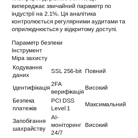
випереджає звичайний параметр по
індустрії на 2.1%. Ця аналітика
контролюється регулярними аудитами та
оприлюднюється у відкритому доступі.
Параметр безпеки
Інструмент
Міра захисту
Кодування
SSL 256-bit
Повний
даних
2FA
Ідентифікація
Високий
верифікація
Безпека
PCI DSS
Максимальний
платежів
Level 1
AI-
Запобігання
моніторинг
Високий
шахрайству
24/7