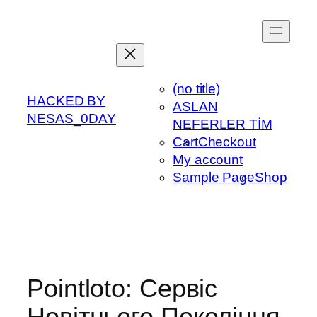
Skip
to
content
(no title)
HACKED BY
ASLAN
NESAS_0DAY
NEFERLER TİM
Cart
Checkout
My account
Sample Page
Shop
Pointloto: Сервіс
Новітнього Покоління