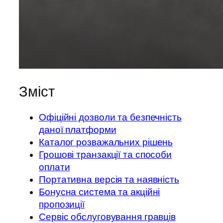
Зміст
Офіційні дозволи та безпечність
даної платформи
Каталог розважальних рішень
Грошові транзакції та способи
оплати
Портативна версія та наявність
Бонусна система та акційні
пропозиції
Сервіс обслуговування гравців