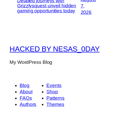
Detailed journeys with
Grizzlysquest unveil hidden
7,
gaming opportunities today
2026
HACKED BY NESAS_0DAY
My WordPress Blog
Blog
Events
About
Shop
FAQs
Patterns
Authors
Themes