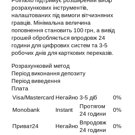
Pointloto підтримує розширений вибір
розрахункових інструментів,
налаштованих під вимоги вітчизняних
гравців. Мінімальна величина
поповнення становить 100 грн, а вивід
грошей обробляється впродовж 24
години для цифрових систем та 3-5
робочих днів для карткових переказів.
Розрахунковий метод
Період виконання депозиту
Період виведення
Плата
Visa/Mastercard
Негайно
3-5 діб
0%
Протягом
Monobank
Instant
0%
24 години
Впродовж
Приват24
Негайно
0%
24 години