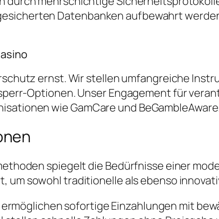
n durch mehrschichtige Sicherheitsprotokoll
esicherten Datenbanken aufbewahrt werden,
Casino
erschutz ernst. Wir stellen umfangreiche Inst
stsperr-Optionen. Unser Engagement für verant
anisationen wie GamCare und BeGambleAware
onen
smethoden spiegelt die Bedürfnisse einer mode
, um sowohl traditionelle als ebenso innovat
 ermöglichen sofortige Einzahlungen mit bewä