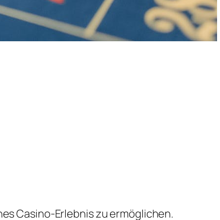
hes Casino-Erlebnis zu ermöglichen.