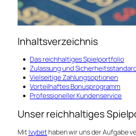
Inhaltsverzeichnis
Das reichhaltiges Spielportfolio
Zulassung und Sicherheitsstandar
Vielseitige Zahlungsoptionen
Vorteilhaftes Bonusprogramm
Professioneller Kundenservice
Unser reichhaltiges Spielpo
Mit
Ivybet
haben wir uns der Aufgabe ve