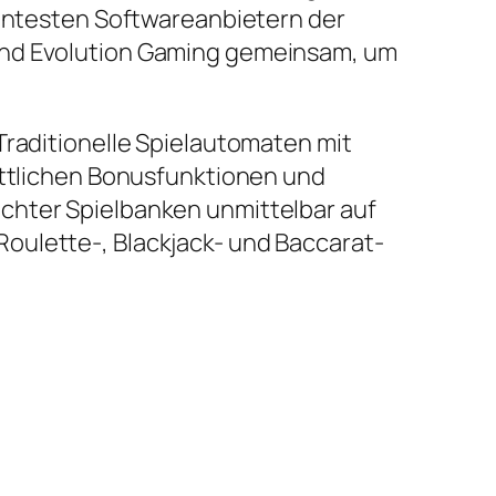
anntesten Softwareanbietern der
 und Evolution Gaming gemeinsam, um
Traditionelle Spielautomaten mit
rittlichen Bonusfunktionen und
chter Spielbanken unmittelbar auf
oulette-, Blackjack- und Baccarat-