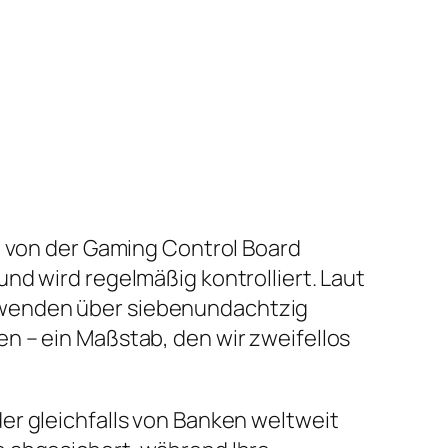
e von der Gaming Control Board
nd wird regelmäßig kontrolliert. Laut
rwenden über siebenundachtzig
n – ein Maßstab, den wir zweifellos
er gleichfalls von Banken weltweit