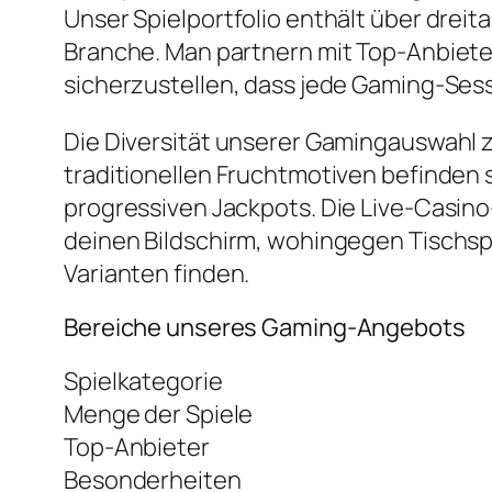
Unser Spielportfolio enthält über drei
Branche. Man partnern mit Top-Anbiete
sicherzustellen, dass jede Gaming-Ses
Die Diversität unserer Gamingauswahl z
traditionellen Fruchtmotiven befinden 
progressiven Jackpots. Die Live-Casin
deinen Bildschirm, wohingegen Tischsp
Varianten finden.
Bereiche unseres Gaming-Angebots
Spielkategorie
Menge der Spiele
Top-Anbieter
Besonderheiten