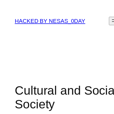
Skip
to
content
HACKED BY NESAS_0DAY
Cultural and Socia
Society