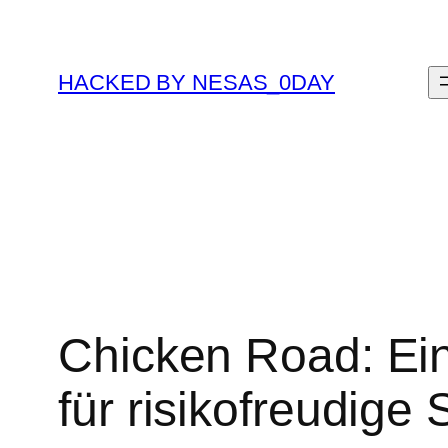
Skip
to
content
HACKED BY NESAS_0DAY
Chicken Road: Ein
für risikofreudige 