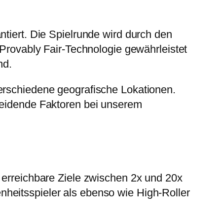
ntiert. Die Spielrunde wird durch den
 Provably Fair-Technologie gewährleistet
nd.
verschiedene geografische Lokationen.
cheidende Faktoren bei unserem
 erreichbare Ziele zwischen 2x und 20x
heitsspieler als ebenso wie High-Roller