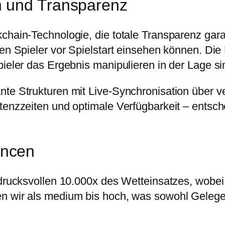
n und Transparenz
chain-Technologie, die totale Transparenz gara
den Spieler vor Spielstart einsehen können. Die
pieler das Ergebnis manipulieren in der Lage si
nte Strukturen mit Live-Synchronisation über 
atenzzeiten und optimale Verfügbarkeit – ents
ancen
ndrucksvollen 10.000x des Wetteinsatzes, wobei
n wir als medium bis hoch, was sowohl Gelegen