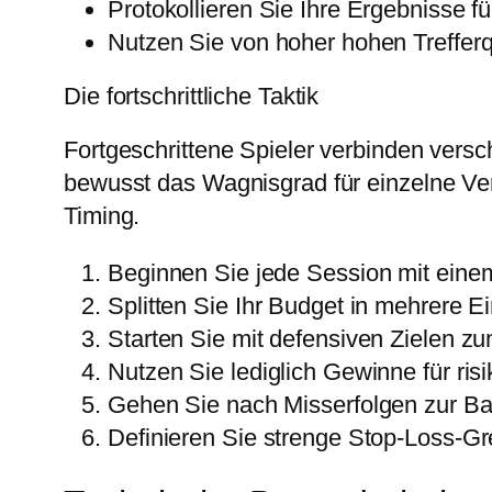
Protokollieren Sie Ihre Ergebnisse f
Nutzen Sie von hoher hohen Trefferq
Die fortschrittliche Taktik
Fortgeschrittene Spieler verbinden versc
bewusst das Wagnisgrad für einzelne Ver
Timing.
Beginnen Sie jede Session mit eine
Splitten Sie Ihr Budget in mehrere E
Starten Sie mit defensiven Zielen 
Nutzen Sie lediglich Gewinne für ris
Gehen Sie nach Misserfolgen zur Bas
Definieren Sie strenge Stop-Loss-Gr