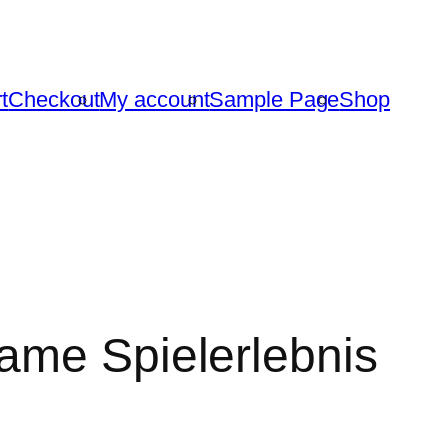
t
Checkout
My account
Sample Page
Shop
ame Spielerlebnis