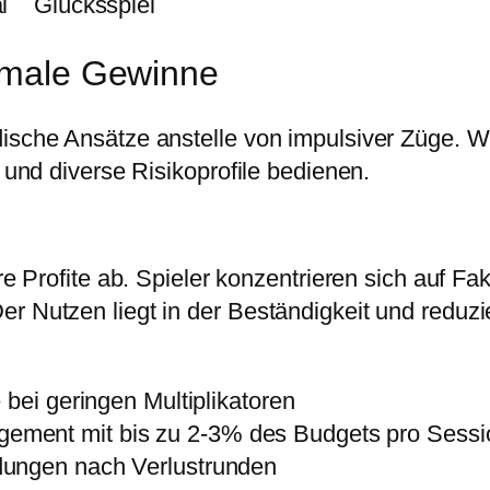
l
Glücksspiel
timale Gewinne
dische Ansätze anstelle von impulsiver Züge. W
n und diverse Risikoprofile bedienen.
ere Profite ab. Spieler konzentrieren sich auf 
r Nutzen liegt in der Beständigkeit und reduzi
 bei geringen Multiplikatoren
ement mit bis zu 2-3% des Budgets pro Sessi
dungen nach Verlustrunden