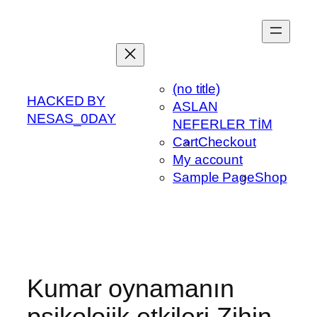
Skip
to
content
(no title)
HACKED BY
ASLAN
NESAS_0DAY
NEFERLER TİM
Cart
Checkout
My account
Sample Page
Shop
Kumar oynamanın
psikolojik etkileri Zihin