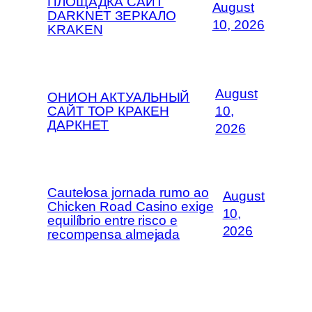
ПЛОЩАДКА САЙТ
August
DARKNET ЗЕРКАЛО
10, 2026
KRAKEN
August
ОНИОН АКТУАЛЬНЫЙ
САЙТ ТОР КРАКЕН
10,
ДАРКНЕТ
2026
Cautelosa jornada rumo ao
August
Chicken Road Casino exige
10,
equilíbrio entre risco e
2026
recompensa almejada