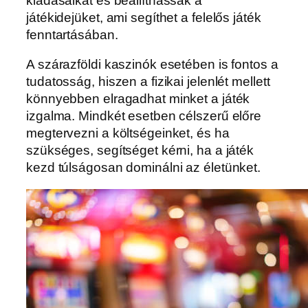
kiadásaikat és beállíthassák a
játékidejüket, ami segíthet a felelős játék
fenntartásában.
A szárazföldi kaszinók esetében is fontos a
tudatosság, hiszen a fizikai jelenlét mellett
könnyebben elragadhat minket a játék
izgalma. Mindkét esetben célszerű előre
megtervezni a költségeinket, és ha
szükséges, segítséget kérni, ha a játék
kezd túlságosan dominálni az életünket.