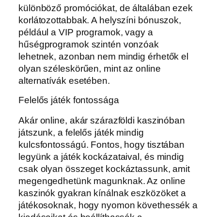
különböző promóciókat, de általában ezek
korlátozottabbak. A helyszíni bónuszok,
például a VIP programok, vagy a
hűségprogramok szintén vonzóak
lehetnek, azonban nem mindig érhetők el
olyan széleskörűen, mint az online
alternatívák esetében.
Felelős játék fontossága
Akár online, akár szárazföldi kaszinóban
játszunk, a felelős játék mindig
kulcsfontosságú. Fontos, hogy tisztában
legyünk a játék kockázataival, és mindig
csak olyan összeget kockáztassunk, amit
megengedhetünk magunknak. Az online
kaszinók gyakran kínálnak eszközöket a
játékosoknak, hogy nyomon követhessék a