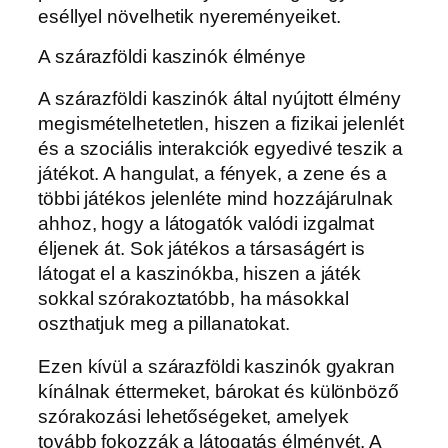
eséllyel növelhetik nyereményeiket.
A szárazföldi kaszinók élménye
A szárazföldi kaszinók által nyújtott élmény
megismételhetetlen, hiszen a fizikai jelenlét
és a szociális interakciók egyedivé teszik a
játékot. A hangulat, a fények, a zene és a
többi játékos jelenléte mind hozzájárulnak
ahhoz, hogy a látogatók valódi izgalmat
éljenek át. Sok játékos a társaságért is
látogat el a kaszinókba, hiszen a játék
sokkal szórakoztatóbb, ha másokkal
oszthatjuk meg a pillanatokat.
Ezen kívül a szárazföldi kaszinók gyakran
kínálnak éttermeket, bárokat és különböző
szórakozási lehetőségeket, amelyek
tovább fokozzák a látogatás élményét. A