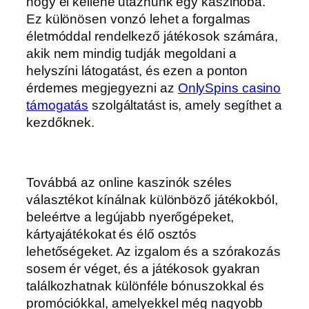
hogy el kellene utaznunk egy kaszinóba.
Ez különösen vonzó lehet a forgalmas
életmóddal rendelkező játékosok számára,
akik nem mindig tudják megoldani a
helyszíni látogatást, és ezen a ponton
érdemes megjegyezni az
OnlySpins casino
támogatás
szolgáltatást is, amely segíthet a
kezdőknek.
Továbbá az online kaszinók széles
választékot kínálnak különböző játékokból,
beleértve a legújabb nyerőgépeket,
kártyajátékokat és élő osztós
lehetőségeket. Az izgalom és a szórakozás
sosem ér véget, és a játékosok gyakran
találkozhatnak különféle bónuszokkal és
promóciókkal, amelyekkel még nagyobb