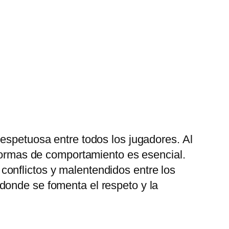
respetuosa entre todos los jugadores. Al
 normas de comportamiento es esencial.
onflictos y malentendidos entre los
 donde se fomenta el respeto y la