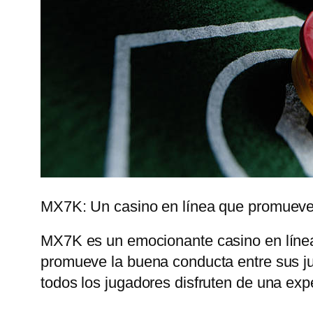
MX7K: Un casino en línea que promueve
MX7K es un emocionante casino en línea
promueve la buena conducta entre sus j
todos los jugadores disfruten de una exp