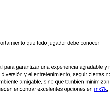
ortamiento que todo jugador debe conocer
l para garantizar una experiencia agradable y 
 diversión y el entretenimiento, seguir ciertas
mbiente amigable, sino que también minimizan c
pueden encontrar excelentes opciones en
mx7k
,