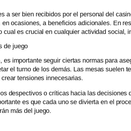
s a ser bien recibidos por el personal del cas
, en ocasiones, a beneficios adicionales. En re
cual es crucial en cualquier actividad social, i
s de juego
 es importante seguir ciertas normas para ase
etar el turno de los demás. Las mesas suelen t
 crear tensiones innecesarias.
ios despectivos o críticas hacia las decisiones
mportante es que cada uno se divierta en el pro
rán más del juego.