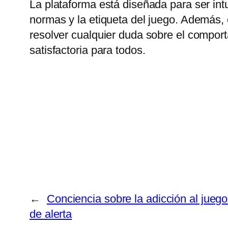
La plataforma está diseñada para ser intui
normas y la etiqueta del juego. Además, 
resolver cualquier duda sobre el compor
satisfactoria para todos.
←
Conciencia sobre la adicción al jueg
de alerta