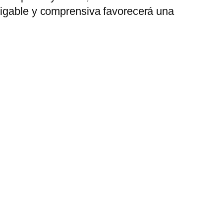
migable y comprensiva favorecerá una