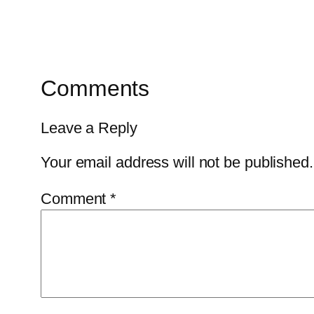
Comments
Leave a Reply
Your email address will not be published.
Comment
*