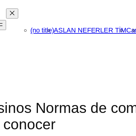
(no title)
ASLAN NEFERLER TİM
Car
asinos Normas de co
 conocer