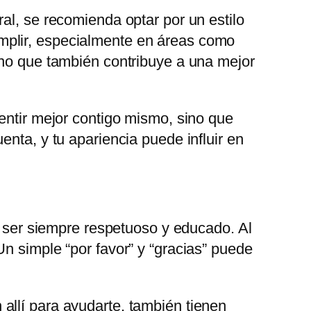
al, se recomienda optar por un estilo
mplir, especialmente en áreas como
ino que también contribuye a una mejor
entir mejor contigo mismo, sino que
nta, y tu apariencia puede influir en
be ser siempre respetuoso y educado. Al
n simple “por favor” y “gracias” puede
allí para ayudarte, también tienen