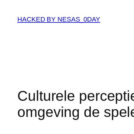
Skip
to
HACKED BY NESAS_0DAY
content
Culturele percept
omgeving de spel