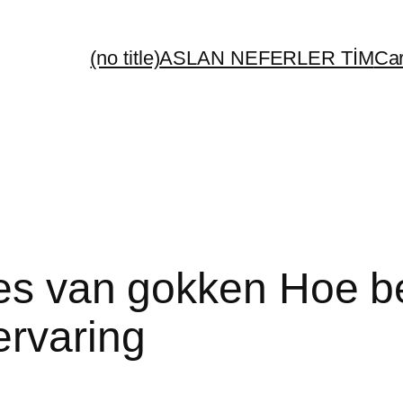
(no title)
ASLAN NEFERLER TİM
Car
ies van gokken Hoe b
ervaring