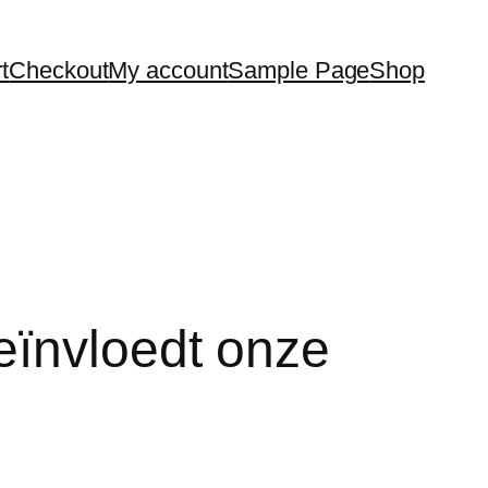
t
Checkout
My account
Sample Page
Shop
eïnvloedt onze