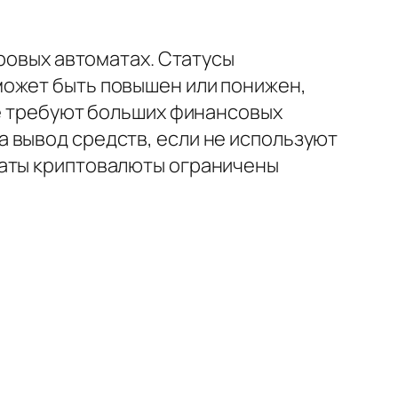
гровых автоматах. Статусы
может быть повышен или понижен,
не требуют больших финансовых
 вывод средств, если не используют
латы криптовалюты ограничены