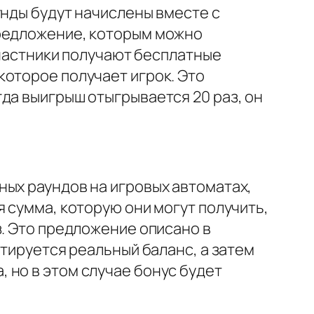
унды будут начислены вместе с
предложение, которым можно
участники получают бесплатные
которое получает игрок. Это
да выигрыш отыгрывается 20 раз, он
ных раундов на игровых автоматах,
 сумма, которую они могут получить,
з. Это предложение описано в
стируется реальный баланс, а затем
 но в этом случае бонус будет