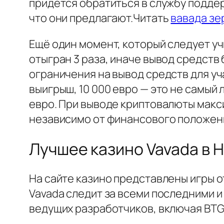
придётся обратиться в службу поддерж
что они предлагают.Читать
вавада зе
Ещё один момент, который следует уч
отыгран 3 раза, иначе вывод средств
ограничения на вывод средств для уч
выигрыш, 10 000 евро — это не самый 
евро. При выводе криптовалюты макс
независимо от финансового положени
Лучшее казино Vavada в 
На сайте казино представлены игры 
Vavada следит за всеми последними и
ведущих разработчиков, включая BTG, 