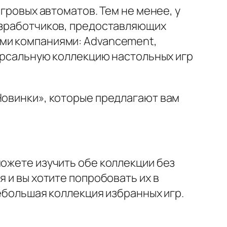
игровых автоматов. Тем не менее, у
разработчиков, предоставляющих
ими компаниями: Advancement,
версальную коллекцию настольных игр
Новинки», которые предлагают вам
можете изучить обе коллекции без
 и вы хотите попробовать их в
небольшая коллекция избранных игр.