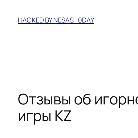
Skip
to
HACKED BY NESAS_0DAY
content
Отзывы об игорн
игры KZ