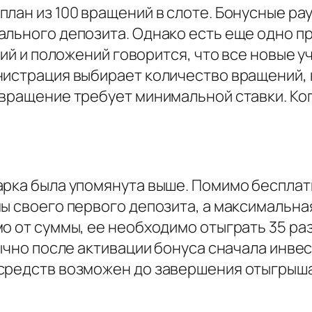
лан из 100 вращений в слоте. Бонусные ра
ального депозита. Однако есть еще одно 
овий и положений говорится, что все новые 
нистрация выбирает количество вращений, 
вращение требует минимальной ставки. Ког
арка была упомянута выше. Помимо бесплат
ы своего первого депозита, а максимальная
о от суммы, ее необходимо отыграть 35 ра
бычно после активации бонуса сначала инве
средств возможен до завершения отыгрыша,