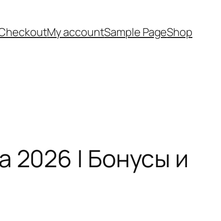
Checkout
My account
Sample Page
Shop
 2026 | Бонусы и