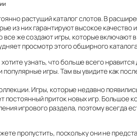
ии
тоянно растущий каталог слотов. В расшир
ые из них гарантируют высокое качество и
но все же создают игры, которые включают в
рудняет просмотр этого обширного каталога
хотите узнать, что больше всего нравится 
популярные игры. Там вы увидите как после
коллекции. Игры, которые недавно появились
ет постоянный приток новых игр. Большое 
ния игрового раздела, поэтому всегда ест
ожете пропустить, поскольку они не предста