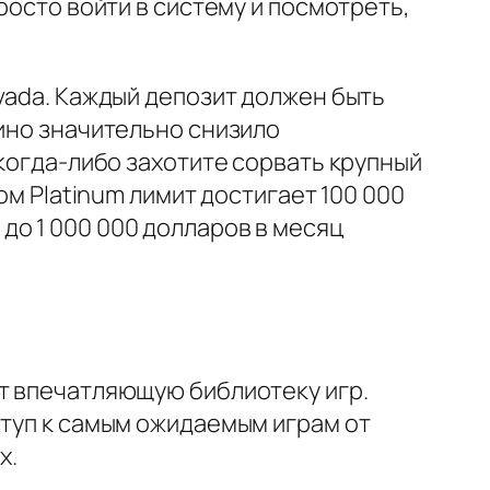
росто войти в систему и посмотреть,
vada. Каждый депозит должен быть
зино значительно снизило
 когда-либо захотите сорвать крупный
ом Platinum лимит достигает 100 000
до 1 000 000 долларов в месяц
ет впечатляющую библиотеку игр.
ступ к самым ожидаемым играм от
х.