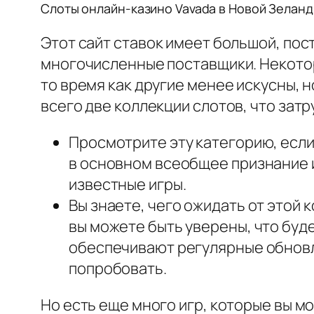
Слоты онлайн-казино Vavada в Новой Зеланд
Этот сайт ставок имеет большой, пос
многочисленные поставщики. Некотор
то время как другие менее искусны, 
всего две коллекции слотов, что зат
Просмотрите эту категорию, если 
в основном всеобщее признание и 
известные игры.
Вы знаете, чего ожидать от этой 
вы можете быть уверены, что буд
обеспечивают регулярные обновле
попробовать.
Но есть еще много игр, которые вы м