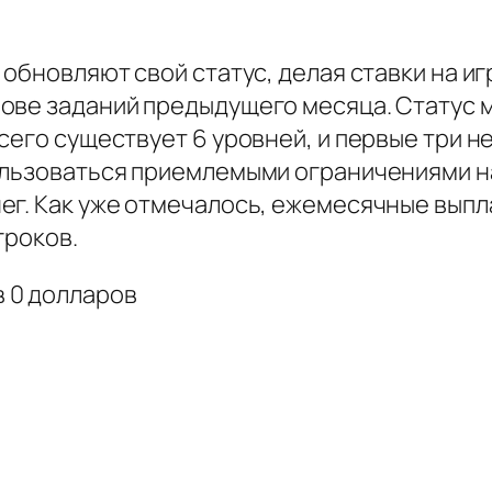
 обновляют свой статус, делая ставки на и
ове заданий предыдущего месяца. Статус 
сего существует 6 уровней, и первые три 
ользоваться приемлемыми ограничениями на
ег. Как уже отмечалось, ежемесячные вып
гроков.
в 0 долларов