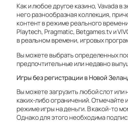
Как и любое другое казино, Vavada в 
него разнообразная коллекция, прич
контент в режиме реального времени
Playtech, Pragmatic, Betgames.tv и 
в реальном времени, игровых програ
Вы можете выбрать определенных пос
предпочтительные или недавно выпу
Игры без регистрации в Новой Зелан
Вы можете загрузить любой слот или 
каких-либо ограничений. Отмечайте и
режиме игры на деньги. В какой-то м
Однако для этого необходима подпис