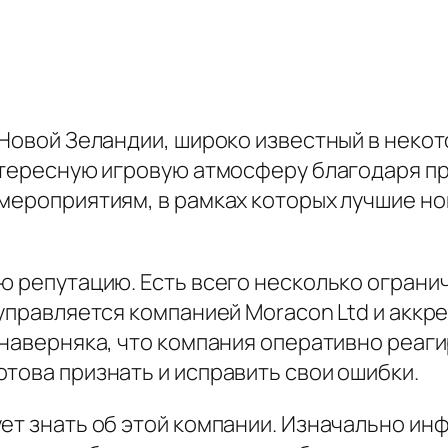
 Новой Зеландии, широко известный в неко
нтересную игровую атмосферу благодаря пр
 мероприятиям, в рамках которых лучшие н
ю репутацию. Есть всего несколько ограни
 управляется компанией Moracon Ltd и акк
 наверняка, что компания оперативно реаги
това признать и исправить свои ошибки.
ет знать об этой компании. Изначально ин