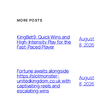
MORE POSTS
KingBet9: Quick Wins and
August
High‑Intensity Play for the
8, 2026
Fast‑Paced Player
Fortune awaits alongside
https://slotmonster-
August
unitedkingdom.co.uk with
8, 2026
captivating reels and
escalating wins