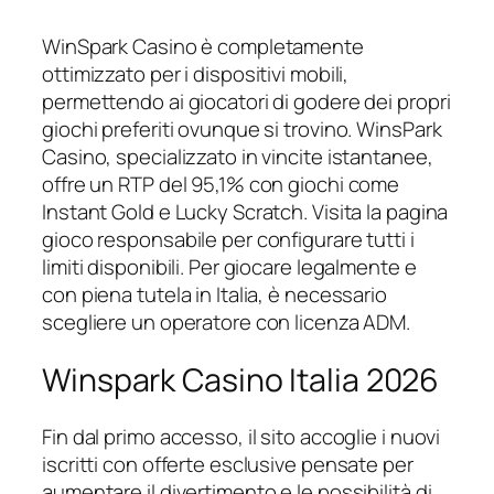
WinSpark Casino è completamente
ottimizzato per i dispositivi mobili,
permettendo ai giocatori di godere dei propri
giochi preferiti ovunque si trovino. WinsPark
Casino, specializzato in vincite istantanee,
offre un RTP del 95,1% con giochi come
Instant Gold e Lucky Scratch. Visita la pagina
gioco responsabile per configurare tutti i
limiti disponibili. Per giocare legalmente e
con piena tutela in Italia, è necessario
scegliere un operatore con licenza ADM.
Winspark Casino Italia 2026
Fin dal primo accesso, il sito accoglie i nuovi
iscritti con offerte esclusive pensate per
aumentare il divertimento e le possibilità di