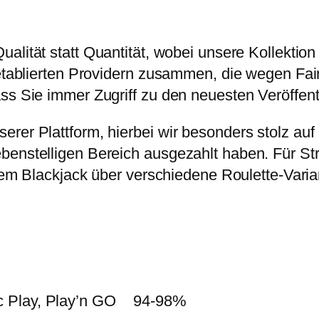
ualität statt Quantität, wobei unsere Kollektio
t etablierten Providern zusammen, die wegen F
ss Sie immer Zugriff zu den neuesten Veröffent
erer Plattform, hierbei wir besonders stolz au
enstelligen Bereich ausgezahlt haben. Für Stra
osem Blackjack über verschiedene Roulette-Varia
c Play, Play’n GO
94-98%