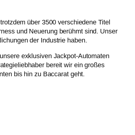
n trotzdem über 3500 verschiedene Titel
airness und Neuerung berühmt sind. Unser
lichungen der Industrie haben.
f unsere exklusiven Jackpot-Automaten
tegieliebhaber bereit wir ein großes
nten bis hin zu Baccarat geht.