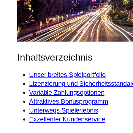
Inhaltsverzeichnis
Unser breites Spielportfolio
Lizenzierung und Sicherheitsstanda
Variable Zahlungsoptionen
Attraktives Bonusprogramm
Unterwegs Spielerlebnis
Exzellenter Kundenservice