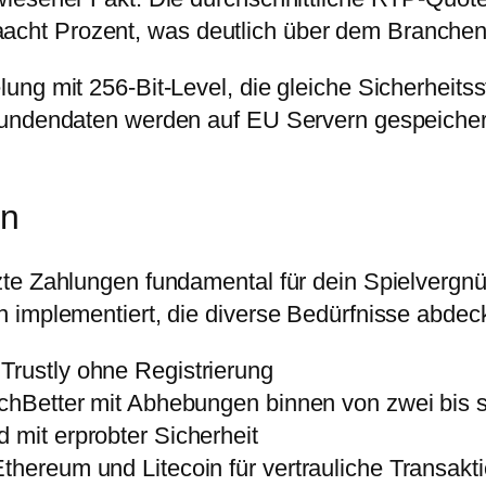
ht Prozent, was deutlich über dem Branchendu
g mit 256-Bit-Level, die gleiche Sicherheitsstuf
Kundendaten werden auf EU Servern gespeicher
en
zte Zahlungen fundamental für dein Spielvergn
 implementiert, die diverse Bedürfnisse abdec
Trustly ohne Registrierung
MuchBetter mit Abhebungen binnen von zwei bis
 mit erprobter Sicherheit
thereum und Litecoin für vertrauliche Transakt