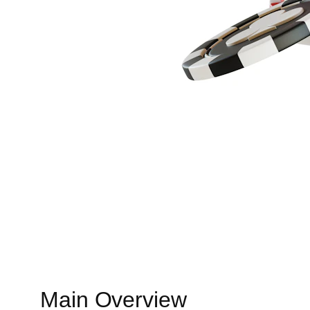
Main Overview