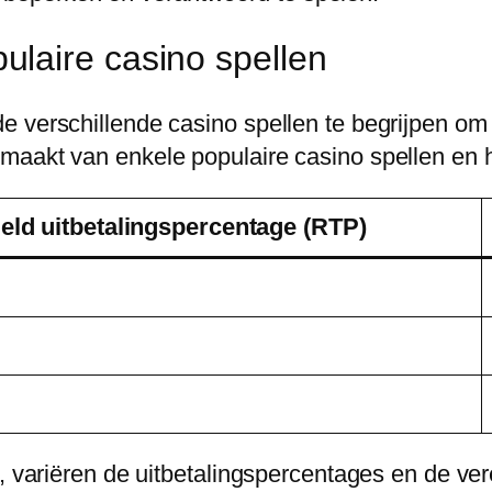
laire casino spellen
de verschillende casino spellen te begrijpen 
emaakt van enkele populaire casino spellen en
ld uitbetalingspercentage (RTP)
l, variëren de uitbetalingspercentages en de ve