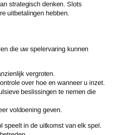
an strategisch denken. Slots
e uitbetalingen hebben.
elen die uw spelervaring kunnen
nzienlijk vergroten.
ontrole over hoe en wanneer u inzet.
ulsieve beslissingen te nemen die
eer voldoening geven.
 speelt in de uitkomst van elk spel.
 betreden.