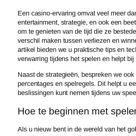
Een casino-ervaring omvat veel meer dan
entertainment, strategie, en ook een bee
om te genieten van de tijd die ze bested
verschil maken tussen verliezen en winnen
artikel bieden we u praktische tips en 
verwarring tijdens het spelen en helpt bi
Naast de strategieën, bespreken we ook d
percentages en spelregels. Dit helpt u e
beslissingen kunt nemen tijdens uw spee
Hoe te beginnen met spelen
Als u nieuw bent in de wereld van het go