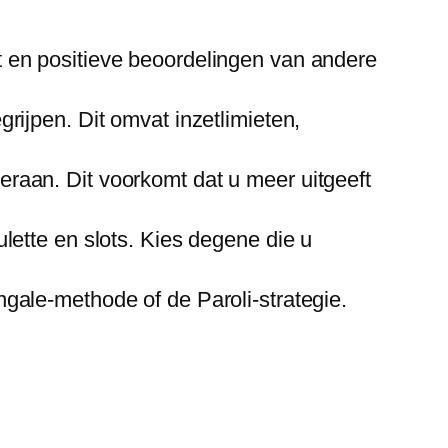
ft en positieve beoordelingen van andere
grijpen. Dit omvat inzetlimieten,
 eraan. Dit voorkomt dat u meer uitgeeft
ulette en slots. Kies degene die u
ingale-methode of de Paroli-strategie.