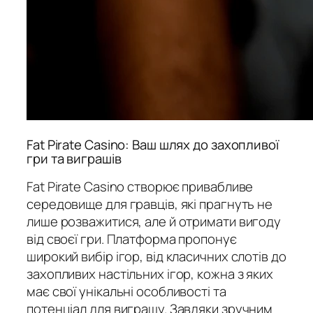
Fat Pirate Casino: Ваш шлях до захопливої
гри та виграшів
Fat Pirate Casino створює привабливе
середовище для гравців, які прагнуть не
лише розважитися, але й отримати вигоду
від своєї гри. Платформа пропонує
широкий вибір ігор, від класичних слотів до
захопливих настільних ігор, кожна з яких
має свої унікальні особливості та
потенціал для виграшу. Завдяки зручним