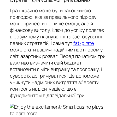
Гра в казино може бути захопливою
пригодою, яка за правильного підходу
може принести не лише емоції, але й
фінансову вигоду. Ключ до успіху полягає
в розумному плануванні та застосуванні
певних стратегій, і саме тут
fat-pirate
може стати вашим надійним партнером у
світі азартних розваг. Перед початком гри
важливо визначити свій бюджет,
встановити ліміти виграшу та програшу, і
суворо їх дотримуватися. Це допоможе
уникнути надмірних витрат та зберегти
контроль над ситуацією, що є
фундаментом відповідальної гри.