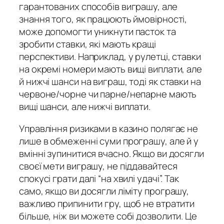
гарантованих способів виграшу, але
знання того, як працюють ймовірності,
може допомогти уникнути пасток та
зробити ставки, які мають кращі
перспективи. Наприклад, у рулетці, ставки
на окремі номери мають вищі виплати, але
й нижчі шанси на виграш, тоді як ставки на
червоне/чорне чи парне/непарне мають
вищі шанси, але нижчі виплати.
Управління ризиками в казино полягає не
лише в обмеженні суми програшу, але й у
вмінні зупинитися вчасно. Якщо ви досягли
своєї мети виграшу, не піддавайтеся
спокусі грати далі “на хвилі удачі”. Так
само, якщо ви досягли ліміту програшу,
важливо припинити гру, щоб не втратити
більше, ніж ви можете собі дозволити. Це