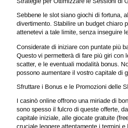
Strategie per Ottimizzare le Sessioni di 
Sebbene le slot siano giochi di fortuna, a
divertimento. Stabilire un budget chiaro 
attenetevi a tale limite, senza inseguire
Considerate di iniziare con puntate più 
Questo vi permetterà di fare più giri con l
scatter, e le eventuali modalità bonus. No
possono aumentare il vostro capitale di g
Sfruttare i Bonus e le Promozioni delle S
I casinò online offrono una miriade di bon
sono spesso il fulcro di queste offerte, d
capitale iniziale, alle giocate gratuite (
cruciale leggere attentamente i termini e 