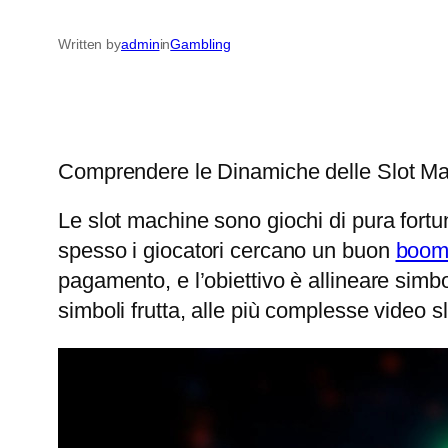
Written by
admin
in
Gambling
Comprendere le Dinamiche delle Slot M
Le slot machine sono giochi di pura fort
spesso i giocatori cercano un buon
boom
pagamento, e l’obiettivo è allineare simbol
simboli frutta, alle più complesse video s