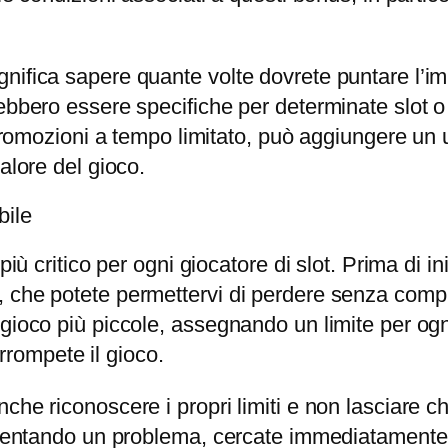
nifica sapere quante volte dovrete puntare l’im
bbero essere specifiche per determinate slot o g
promozioni a tempo limitato, può aggiungere un ul
alore del gioco.
bile
più critico per ogni giocatore di slot. Prima di 
che potete permettervi di perdere senza comprom
 gioco più piccole, assegnando un limite per o
errompete il gioco.
he riconoscere i propri limiti e non lasciare ch
diventando un problema, cercate immediatamente