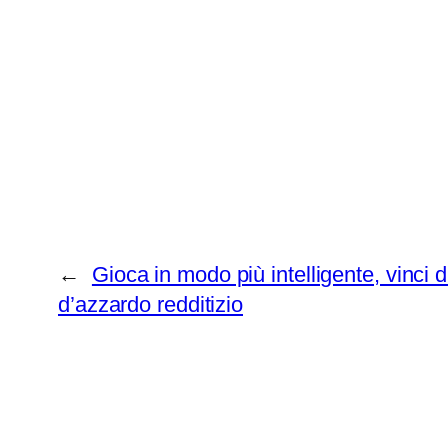
←
Gioca in modo più intelligente, vinci d
d’azzardo redditizio