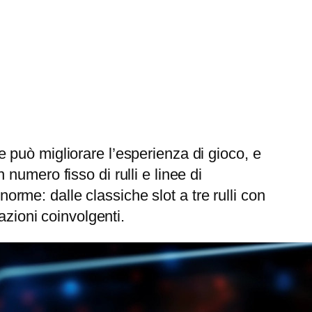
può migliorare l’esperienza di gioco, e
 numero fisso di rulli e linee di
norme: dalle classiche slot a tre rulli con
azioni coinvolgenti.