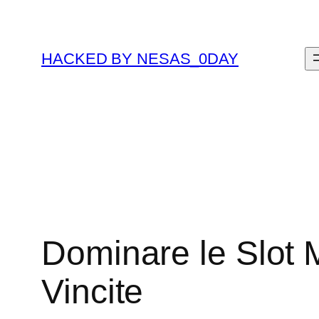
Skip
to
content
HACKED BY NESAS_0DAY
Dominare le Slot 
Vincite