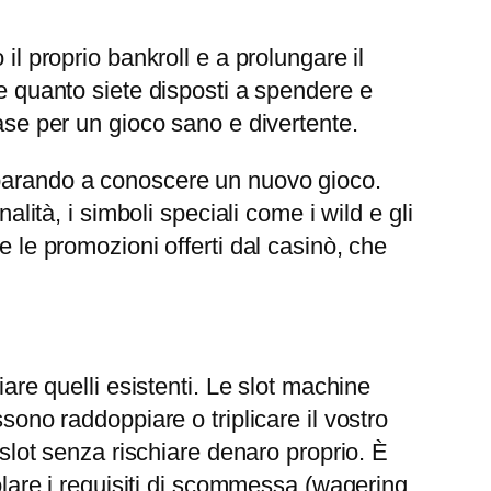
il proprio bankroll e a prolungare il
te quanto siete disposti a spendere e
base per un gioco sano e divertente.
mparando a conoscere un nuovo gioco.
alità, i simboli speciali come i wild e gli
e le promozioni offerti dal casinò, che
iare quelli esistenti. Le slot machine
sono raddoppiare o triplicare il vostro
 slot senza rischiare denaro proprio. È
colare i requisiti di scommessa (wagering