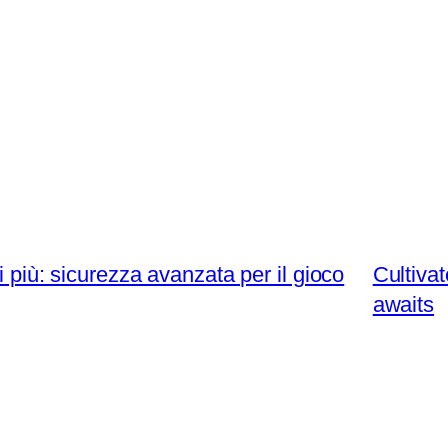
i più: sicurezza avanzata per il gioco
Cultiva
awaits