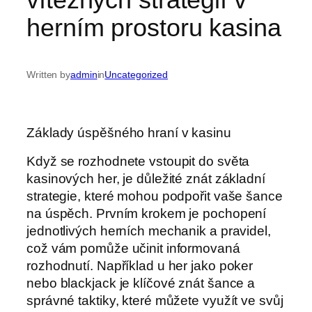
herním prostoru kasina
Written by
admin
in
Uncategorized
Základy úspěšného hraní v kasinu
Když se rozhodnete vstoupit do světa
kasinových her, je důležité znát základní
strategie, které mohou podpořit vaše šance
na úspěch. Prvním krokem je pochopení
jednotlivých herních mechanik a pravidel,
což vám pomůže učinit informovaná
rozhodnutí. Například u her jako poker
nebo blackjack je klíčové znát šance a
správné taktiky, které můžete využít ve svůj