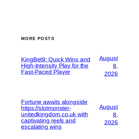
MORE POSTS
August
KingBet9: Quick Wins and
High‑Intensity Play for the
8,
Fast‑Paced Player
2026
Fortune awaits alongside
August
https://slotmonster-
unitedkingdom.co.uk with
8,
captivating reels and
2026
escalating wins