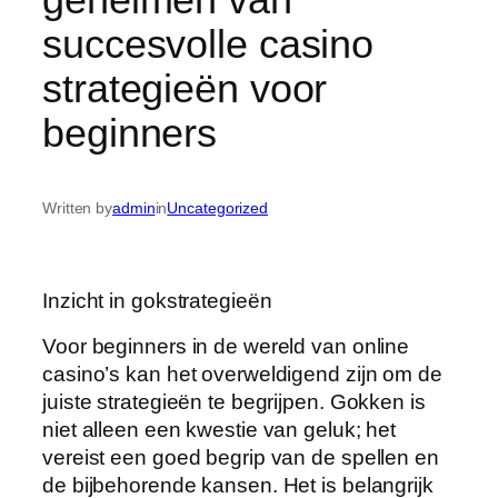
succesvolle casino
strategieën voor
beginners
Written by
admin
in
Uncategorized
Inzicht in gokstrategieën
Voor beginners in de wereld van online
casino’s kan het overweldigend zijn om de
juiste strategieën te begrijpen. Gokken is
niet alleen een kwestie van geluk; het
vereist een goed begrip van de spellen en
de bijbehorende kansen. Het is belangrijk