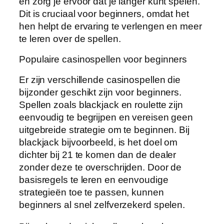
en zorg je ervoor dat je langer kunt spelen.
Dit is cruciaal voor beginners, omdat het
hen helpt de ervaring te verlengen en meer
te leren over de spellen.
Populaire casinospellen voor beginners
Er zijn verschillende casinospellen die
bijzonder geschikt zijn voor beginners.
Spellen zoals blackjack en roulette zijn
eenvoudig te begrijpen en vereisen geen
uitgebreide strategie om te beginnen. Bij
blackjack bijvoorbeeld, is het doel om
dichter bij 21 te komen dan de dealer
zonder deze te overschrijden. Door de
basisregels te leren en eenvoudige
strategieën toe te passen, kunnen
beginners al snel zelfverzekerd spelen.