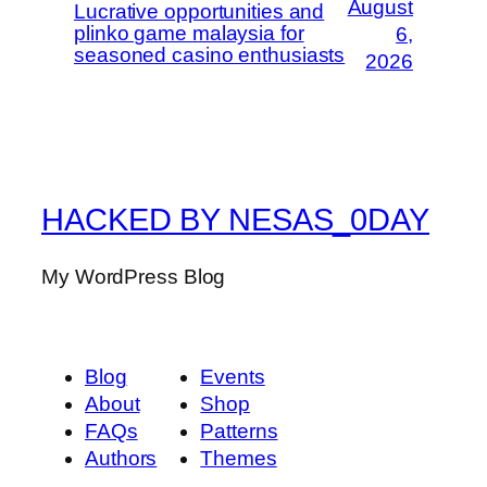
August
Lucrative opportunities and
plinko game malaysia for
6,
seasoned casino enthusiasts
2026
HACKED BY NESAS_0DAY
My WordPress Blog
Blog
Events
About
Shop
FAQs
Patterns
Authors
Themes