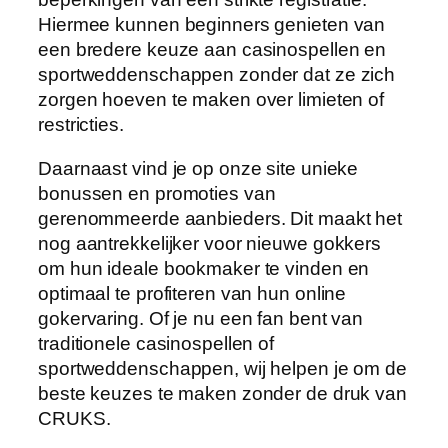
Hiermee kunnen beginners genieten van
een bredere keuze aan casinospellen en
sportweddenschappen zonder dat ze zich
zorgen hoeven te maken over limieten of
restricties.
Daarnaast vind je op onze site unieke
bonussen en promoties van
gerenommeerde aanbieders. Dit maakt het
nog aantrekkelijker voor nieuwe gokkers
om hun ideale bookmaker te vinden en
optimaal te profiteren van hun online
gokervaring. Of je nu een fan bent van
traditionele casinospellen of
sportweddenschappen, wij helpen je om de
beste keuzes te maken zonder de druk van
CRUKS.