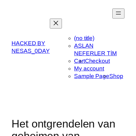
Skip
to
content
(no title)
HACKED BY
ASLAN
NESAS_0DAY
NEFERLER TİM
Cart
Checkout
My account
Sample Page
Shop
Het ontgrendelen van
geheimen van