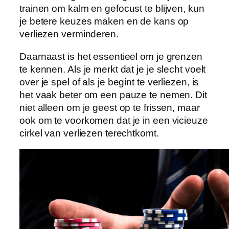
trainen om kalm en gefocust te blijven, kun
je betere keuzes maken en de kans op
verliezen verminderen.
Daarnaast is het essentieel om je grenzen
te kennen. Als je merkt dat je je slecht voelt
over je spel of als je begint te verliezen, is
het vaak beter om een pauze te nemen. Dit
niet alleen om je geest op te frissen, maar
ook om te voorkomen dat je in een vicieuze
cirkel van verliezen terechtkomt.